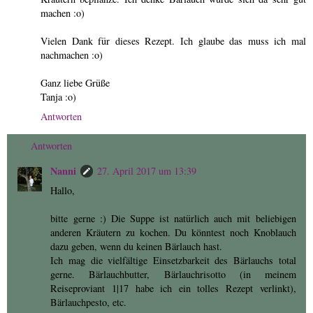
machen :o)
Vielen Dank für dieses Rezept. Ich glaube das muss ich mal
nachmachen :o)
Ganz liebe Grüße
Tanja :o)
Antworten
Antworten
Nanni
27. April 2017 um 13:39
Hallo,
bitte gerne :) Die Suppe ist natürlich auch mit beliebigen
anderen Kräutern zu kochen. Du könntest noch Knoblauch
dazu geben, wenn du keinen Bärlauch hast.
Ich mag die vielfältige Einsetzbarkeit des Bärlauchs total
gerne. Bärlauchbutter, Bärlauchrisotto (in meinem
Reiseproviant 1|17 habe ich ein tolles Rezept verlinkt),
Bärlauchpesto, etc.