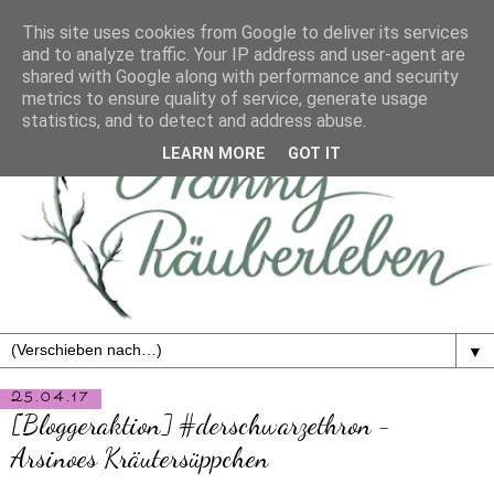
This site uses cookies from Google to deliver its services
and to analyze traffic. Your IP address and user-agent are
shared with Google along with performance and security
metrics to ensure quality of service, generate usage
statistics, and to detect and address abuse.
LEARN MORE
GOT IT
▼
25.04.17
[Bloggeraktion] #derschwarzethron -
Arsinoes Kräutersüppchen