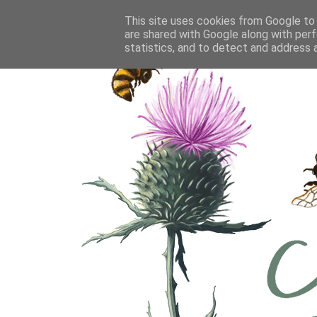
This site uses cookies from Google to d
are shared with Google along with perf
statistics, and to detect and address 