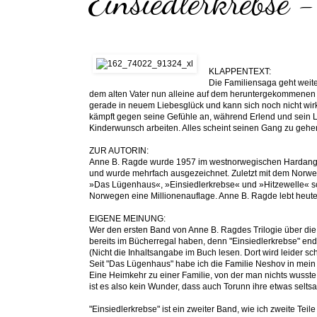
Einsiedlerkrebse 
KLAPPENTEXT:
Die Familiensaga geht weite
dem alten Vater nun alleine auf dem heruntergekommenen H
gerade in neuem Liebesglück und kann sich noch nicht wir
kämpft gegen seine Gefühle an, während Erlend und sein 
Kinderwunsch arbeiten. Alles scheint seinen Gang zu gehen, 
ZUR AUTORIN:
Anne B. Ragde wurde 1957 im westnorwegischen Hardanger 
und wurde mehrfach ausgezeichnet. Zuletzt mit dem Norwe
»Das Lügenhaus«, »Einsiedlerkrebse« und »Hitzewelle« sch
Norwegen eine Millionenauflage. Anne B. Ragde lebt heute
EIGENE MEINUNG:
Wer den ersten Band von Anne B. Ragdes Trilogie über die F
bereits im Bücherregal haben, denn "Einsiedlerkrebse" ende
(Nicht die Inhaltsangabe im Buch lesen. Dort wird leider sch
Seit "Das Lügenhaus" habe ich die Familie Neshov in mein
Eine Heimkehr zu einer Familie, von der man nichts wusste, 
ist es also kein Wunder, dass auch Torunn ihre etwas seltsa
"Einsiedlerkrebse" ist ein zweiter Band, wie ich zweite Teil