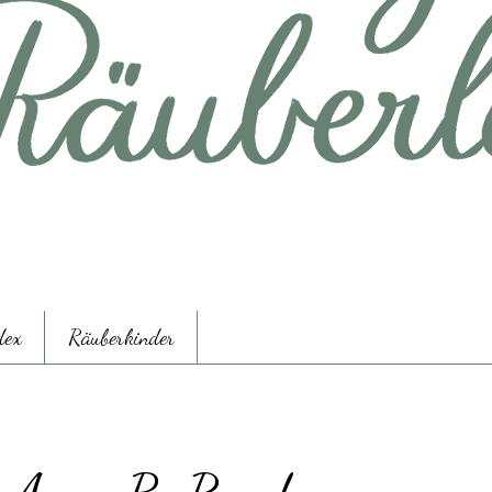
dex
Räuberkinder