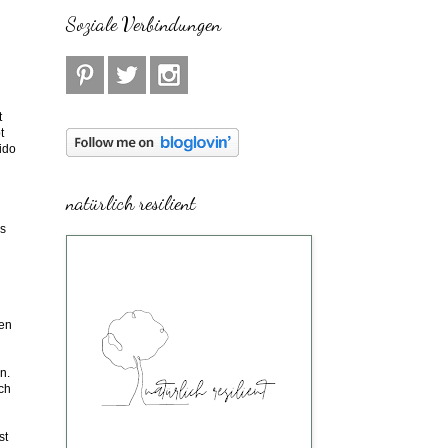
Soziale Verbindungen
t
t
ido
natürlich resilient
ns
ten
n.
ich
st