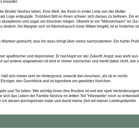
s erwartet.
die Brüder Neshov leben. Eine Welt, die ihnen in erster Linie von der Mutter
ls Lüge entpuppte. Trotzdem fällt es ihnen schwer, sich daraus zu befreien. Ein er
nd akzeptieren und sogar ein bisschen mögen. Obwohl er ein "Männermann" ist. Da f
zu ändern. Als Margido sich im Alkoholrausch einer Witwe hingibt, ist er hinterher vö
Wanken gebracht, was ihn dazu bringt über vieles nachzudenken. Ein harter Prüfs
r apathischer und depressiver. Er hat Angst vor der Zukunft. Angst, was wohl aus
nd auf andere angewiesen ist wird er immer mürrischer und merkt dabei nicht, wie s
r hält sich immer sehr im Hintergrund, erweckt den Anschein, als ob er nichts
Einziger, den Durchblick und ist irgendwie ein gewitztes Kerlchen.
gido und Tor leben. Wie wichtig ihnen ihre Routine ist und wie stark Veränderungen
sich das Leben der Familie Neshov im dritten Teil "Hitzewelle" noch so entwickelt
nn ich diesen durchgelesen habe und damit meine Zeit mit meiner Lieblingsfamilie