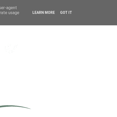
user-agent
erate usage
LEARN MORE
GOT IT