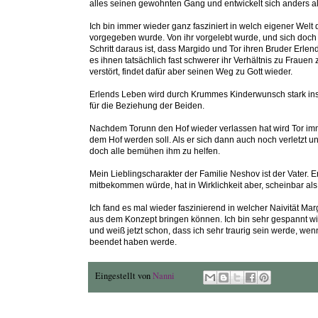
alles seinen gewohnten Gang und entwickelt sich anders al
Ich bin immer wieder ganz fasziniert in welch eigener Welt 
vorgegeben wurde. Von ihr vorgelebt wurde, und sich doch a
Schritt daraus ist, dass Margido und Tor ihren Bruder Erle
es ihnen tatsächlich fast schwerer ihr Verhältnis zu Frauen 
verstört, findet dafür aber seinen Weg zu Gott wieder.
Erlends Leben wird durch Krummes Kinderwunsch stark ins 
für die Beziehung der Beiden.
Nachdem Torunn den Hof wieder verlassen hat wird Tor imme
dem Hof werden soll. Als er sich dann auch noch verletzt u
doch alle bemühen ihm zu helfen.
Mein Lieblingscharakter der Familie Neshov ist der Vater. E
mitbekommen würde, hat in Wirklichkeit aber, scheinbar als 
Ich fand es mal wieder faszinierend in welcher Naivität Mar
aus dem Konzept bringen können. Ich bin sehr gespannt wie 
und weiß jetzt schon, dass ich sehr traurig sein werde, we
beendet haben werde.
Eingestellt von
Nanni