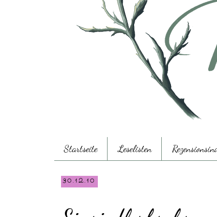
Startseite
Leselisten
Rezensionsin
30.12.10