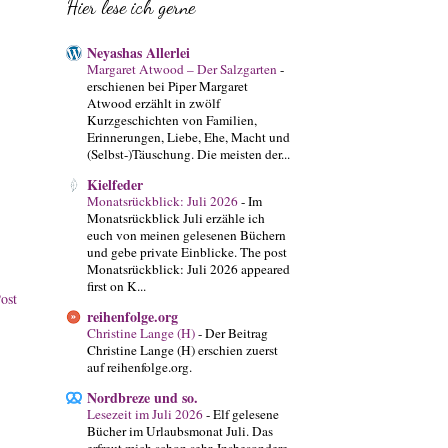
Hier lese ich gerne
Neyashas Allerlei
Margaret Atwood – Der Salzgarten
-
erschienen bei Piper Margaret
Atwood erzählt in zwölf
Kurzgeschichten von Familien,
Erinnerungen, Liebe, Ehe, Macht und
(Selbst-)Täuschung. Die meisten der...
Kielfeder
Monatsrückblick: Juli 2026
-
Im
Monatsrückblick Juli erzähle ich
euch von meinen gelesenen Büchern
und gebe private Einblicke. The post
Monatsrückblick: Juli 2026 appeared
first on K...
ost
reihenfolge.org
Christine Lange (H)
-
Der Beitrag
Christine Lange (H) erschien zuerst
auf reihenfolge.org.
Nordbreze und so.
Lesezeit im Juli 2026
-
Elf gelesene
Bücher im Urlaubsmonat Juli. Das
erfreut mich schon sehr. Insbesondere