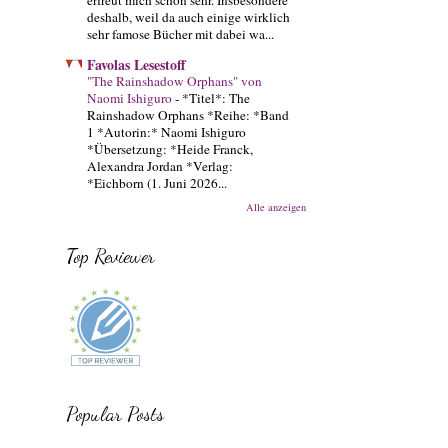
deshalb, weil da auch einige wirklich
sehr famose Bücher mit dabei wa...
Favolas Lesestoff
"The Rainshadow Orphans" von
Naomi Ishiguro
-
*Titel*: The
Rainshadow Orphans *Reihe: *Band
1 *Autorin:* Naomi Ishiguro
*Übersetzung: *Heide Franck,
Alexandra Jordan *Verlag:
*Eichborn (1. Juni 2026...
Alle anzeigen
Top Reviewer
Popular Posts