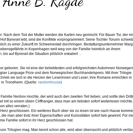
- Anne B. Ragde
r: Nach dem Tod der Mutter werden die Karten neu gemischt. Für Bauer Tor, der mi
of Byneset lebt, sind die Konflikte vorprogrammiert. Seine Tochter Torunn schweb
klich zu einer Zukunft im Schweinestall durchringen. Bestattungsunternehmer Marg
Lebensgefährte in Kopenhagen weit weg von der Familie heimlich an ihrem
bis auf Byneset die Situation plötzlich eskaliert …
geboren. Sie ist eine der beliebtesten und erfolgreichsten Autorinnen Norwege
gian Language Prize und dem Norwegischen Buchhandelspreis. Mit ihrer Trilogie
rieb sie sich in die Herzen der Leserinnen und Leser; ihre Romane erreichten in
 in Trondheim. (Quelle:
randomhouse
)
amilie Neshov mochte, der wird auch den zweiten Teil lieben, und sollte den Drit
t mit so einem üblen Cliffhanger, dass man am liebsten sofort weiterlesen möchte.
on alles verraten.)
 Herz geschlossen. Ein weiteres Buch über sie zu lesen ist wie nach Hause komme
die man aber trotz ihrer Eigenschaften und Kuriositäten sofort lieb gewinnt. Für m
me Familie sofort in ihr Herz geschlossen hat.
e von Trilogien mag. Man kennt schon alle, wird aber überrascht und plötzlich verläs