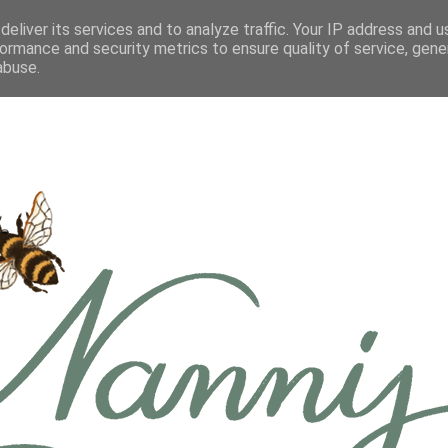
eliver its services and to analyze traffic. Your IP address and 
ormance and security metrics to ensure quality of service, gen
abuse.