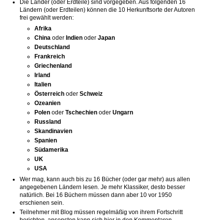
Die Länder (oder Erdteile) sind vorgegeben. Aus folgenden 16
Ländern (oder Erdteilen) können die 10 Herkunftsorte der Autoren
frei gewählt werden:
Afrika
China
oder
Indien
oder
Japan
Deutschland
Frankreich
Griechenland
Irland
Italien
Österreich
oder
Schweiz
Ozeanien
Polen
oder
Tschechien
oder
Ungarn
Russland
Skandinavien
Spanien
Südamerika
UK
USA
Wer mag, kann auch bis zu 16 Bücher (oder gar mehr) aus allen
angegebenen Ländern lesen. Je mehr Klassiker, desto besser
natürlich. Bei 16 Büchern müssen dann aber 10 vor 1950
erschienen sein.
Teilnehmer mit Blog müssen regelmäßig von ihrem Fortschritt
berichten, ansonsten kann sich hier in den Kommentaren