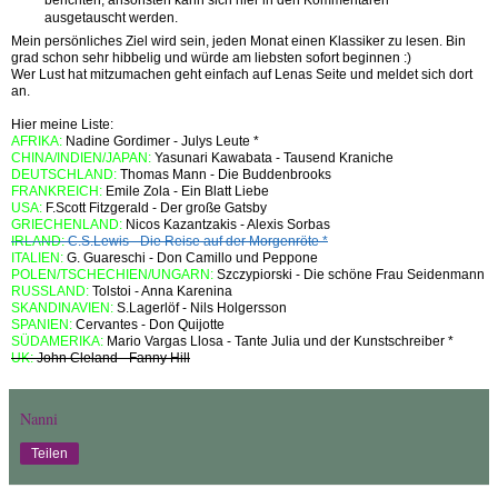
ausgetauscht werden.
Mein persönliches Ziel wird sein, jeden Monat einen Klassiker zu lesen. Bin
grad schon sehr hibbelig und würde am liebsten sofort beginnen :)
Wer Lust hat mitzumachen geht einfach auf Lenas Seite und meldet sich dort
an.
Hier meine Liste:
AFRIKA:
Nadine Gordimer - Julys Leute *
CHINA/INDIEN/JAPAN:
Yasunari Kawabata - Tausend Kraniche
DEUTSCHLAND:
Thomas Mann - Die Buddenbrooks
FRANKREICH:
Emile Zola - Ein Blatt Liebe
USA:
F.Scott Fitzgerald - Der große Gatsby
GRIECHENLAND:
Nicos Kazantzakis - Alexis Sorbas
IRLAND:
C.S.Lewis - Die Reise auf der Morgenröte *
ITALIEN:
G. Guareschi - Don Camillo und Peppone
POLEN/TSCHECHIEN/UNGARN:
Szczypiorski - Die schöne Frau Seidenmann
RUSSLAND:
Tolstoi - Anna Karenina
SKANDINAVIEN:
S.Lagerlöf - Nils Holgersson
SPANIEN:
Cervantes - Don Quijotte
SÜDAMERIKA:
Mario Vargas Llosa - Tante Julia und der Kunstschreiber *
UK:
John Cleland - Fanny Hill
Nanni
Teilen