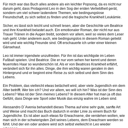
Für mich war das Buch alles andere als ein leichter Popsong, da es nicht nur
darum geht, dass Protagonist Leo in den Sog der ersten Verliebtheit gerät,
sondern um viel schwer lastendere Themen, wie bedingungslose
Freundschaft, zu sich selbst zu finden und die tragische Krankheit Leukämie.
Sicher, es lässt sich leicht und schnell lesen, aber die Geschichte um Beatrice
und ihre Krankheit belastet auch. Ein emotionaler Roman, der nicht nur aus
Trauer Tränen in die Augen treibt, sondern vor allem, weil so vieles dem Leser
nah geht. Unter anderem auch, wie bedingungslos in diesem Roman geliebt
wird und wie wichtig Freunde sind. Oft erschauerte ich unter einer kleinen
Gänsehaut.
Leo ist immer irgendwie unzufrieden. Für ihn ist das wichtigste im Leben
Fußball spielen. Und Beatrice. Die er nur vom sehen her kennt und deren
feuerrotes Haar so wunderschön ist. Als er von Beatrices Krankheit erfährt,
verändert sich für ihn alles. Dinge, die ihm wichtig waren geraten in den
Hintergrund und er beginnt eine Reise zu sich selbst und dem Sinn des
Lebens.
Ein Problem, das vielleicht etwas belächelt wird, aber viele Jugendlich ein dem
Alter betrifft. Wer bin ich? Und vor allem, wo will ich hin? Was ist der Sinn des
Lebens? Was ist der Sinn
meines
Lebens? In diesem Alter hat man ja oft das
Gefühl, dass Dinge wie Sport oder Musik das einzig wahre im Leben sind.
Alessandro D´Avenia behandelt dieses Thema auf eine sehr gute, sanfte Art
und Weise und macht das Buch dadurch in erster Linie zu einem Buch für
Jugendliche. Es ist aber auch etwas für Erwachsene, die verstehen wollen, wie
man sich in der schwierigsten Zeit seines Lebens, dem Erwachsen werden so
fühlt. Und der ein oder andere wird sich selbst vielleicht in Leo wieder