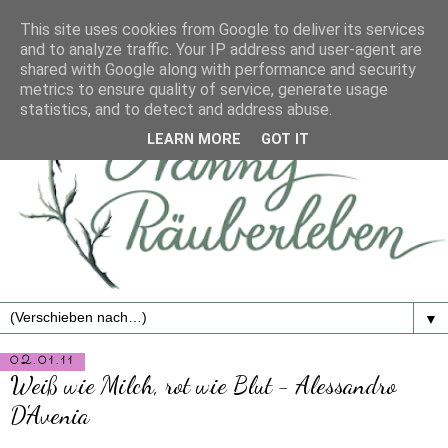
This site uses cookies from Google to deliver its services
and to analyze traffic. Your IP address and user-agent are
shared with Google along with performance and security
metrics to ensure quality of service, generate usage
statistics, and to detect and address abuse.
LEARN MORE
GOT IT
▼
02.01.11
Weiß wie Milch, rot wie Blut - Alessandro
D'Avenia