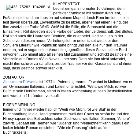
KLAPPENTEXT:
Leo ist ein ganz normaler 16-Jähriger, der in
perfekter Symbiose mit seinem iPod lebt,
Fußball spielt und am liebsten auf seinem Moped durch Rom brettert. Leo ist
fest davon überzeugt, Löwenkräfte zu besitzen, aber er hat einen Feind, der
ihm zusetzt: die Farbe Weiß. Weiß ist die Stille, die Sehnsucht und die
Einsamkeit. Rot dagegen ist die Farbe der Liebe, der Leidenschaft, des Blutes.
Rot sind auch die Haare von Beatrice, die er anbetet. Und seit Leo in der
Schule von diesem neuen Vertretungslehrer unterrichtet wird, der den
Schülern Literatur wie Popmusik nahe bringt und den alle nur den Träumer
nennen, hat er sogar seine Vorurteile gegenüber dieser Spezies über Bord
geworfen. Leo nimmt also all seinen Mut zusammen und schickt Beatrice eine
Verszeile aus Dantes »Vita Nova« – per sms. Dass sie ihm nicht antwortet,
macht ihm schwer zu schaffen, bis der Träumer vor der Klasse steht und ihnen
sagt, dass Beatrice schwer krank ist.
ZUM AUTOR:
Alessandro D´Avenia
ist 1977 in Palermo geboren. Er wohnt in Mailand, wo er
am Gymnasium Italienisch und Latein unterrichtet. "Weiß wie Milch, rot wie
Blut" ist sein Debütroman, stand in Italien wochenlang auf den Bestsellerlisten
und wurde in 11 Ländern verkauft.
EIGENE MEINUNG:
Immer und immer wieder hab ich "Weiß wie Milch, rot wie Blut" in der
Buchhandlung in die Hand genommen, weil das Cover so schön ist und den
Hirnsynapsen des Betrachters sofort Stichworte wie Italien, Sommer, "Amore"
zuwirft. Gepaart mit Themen wie "Jugend" und "Verliebtheit" kann daraus ein
locker leichte Roman entstehen. "Wie ein Popsong" steht auf der
Buchrückseite.