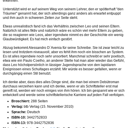
erkennen.
Unterstützt wird er auf seinem Weg von seinem Lehrer, den er spötterhaft "den
Träumer" genannt hat, der sich allerdings ganz anders als erwartet entpuppt
und ihm auch in schweren Zeiten zur Seite steht.
Etwas unrealistisch fand ich das Verhältnis zwischen Leo und seinen Eltern.
Natürlich ist alles fiktiv und natürlich wäre es schön viel mehr Eltern zu geben,
die so reagieren wie Leos, aber irgendwie nimmt es der Geschichte ein wenig
Glaubwürdigkeit. Es hat mich einfach gestört.
Abzug bekommt Alessandro D´Avenia für seine Schreibe. Sie ist zwar leicht zu
lesen und trotzdem niveauvoll, aber es fehlt ihm noch ein bisschen an System.
Es ist alles irgendwie noch sehr unsortiert. Manchmal schreibt er sehr poetisch,
etwa wie ein Paulo Coelho, an anderer Stelle hat man aber wieder das Gefühl,
dass Leo höchstpersönlich in lässiger Jugendsprache von den lapidaren
Ereignissen eines Schultages erzählt. Mir würde es besser gefallen, wenn er
durchgängig einen Stil benutzt.
Ich denke aber, dass dies alles Dinge sind, die man bei einem Debütroman
durchaus verzeihen kann und ich denke, wenn er als Schriftsteller erst mal
gereift ist, werden wir noch einiges von ihm hören. Ich bin gespannt wie er sich
entwickelt und werde seine schriftstellerische Karriere auf jeden Fall verfolgen.
Broschiert:
288 Seiten
Verlag:
btb Verlag (15. November 2010)
Sprache:
Deutsch
ISBN-10:
3442752833
ISBN-13:
978-3442752836