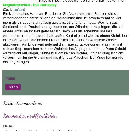
habe ich noch dieses wunderschöne Buch bekommen:
Magnolienschlaf - Eva Baronsky
(Quelle:
aufbau
)
Ein kleines altes Haus am Rande der Großstadt und zwei Frauen, wie sie
verschiedener nicht sein könnten: Wilhelmine und Jelisaweta trennt so viel
mehr als 68 Lebensjahre. Jelisaweta ist 23 und für ein paar Wochen aus
Smolensk nach Deutschland gekommen, um Wilhelmine zu pflegen, die seit
einem Unfall an ihr Bett gefesselt ist. Doch was als scheinbar ideales
Arrangement beginnt, gerät bald außer Kontrolle und wird zu einem Kleinkrieg,
in dessen Verlauf die beiden Frauen sich auf grausam-weibliche Weise
attackieren. Am Ende wird jede auf die Frage zurückgeworfen, was man mit
sich anfängt, nachdem man der Wahrheit ins Auge gesehen hat. Denn Schuld
wartet nicht auf Kläger, Sühne braucht keinen Richter, und der Krieg ist nicht
vorbei, nicht für die Greisin und nicht für das Mädchen. Der Krieg hat gerade
erst angefangen.
Nanni
Teilen
Keine Kommentare:
Kommentar veröffentlichen
Hallo,