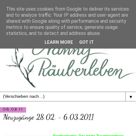
This site uses cookies from Google to deliver its services
and to analyze traffic. Your IP address and user-agent are
shared with Google along with performance and security
metrics to ensure quality of service, generate usage
statistics, and to detect and address abuse.
LEARN MORE
GOT IT
▼
06.03.11
Neuzugänge 28.02. - 6.03.2011
Pandaemonia: Der letzte Traumwanderer -