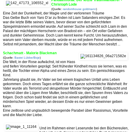
Christoph Lode
(Quelle:
randomhouse goldmann
)
Eine Zeit der Dunkelheit, der Magie und der verlorenen Träume
Das Gelbe Buch von Yaro D’ar zu finden ist Liam Satanders einziges Ziel. Es
war die letzte Bitte seines Vaters, bevor dieser von den gefürchteten
Spiegelmännern ermordet wurde. Auf seiner Suche schleicht sich Liam in den
Palast der mächtigen Herrscherin von Bradost ein – ein Ort voller Gefahren
und dunkler Geheimnisse. Doch Liam kennt keine Furcht. Um herauszufinden,
warum sein Vater sterben musste, würde er es mit jedem Feind aufnehmen.
Selbst mit jemandem, der Macht über die Träume der Menschen besitzt ...
Schachmatt - Malorie Blackman
(Quelle:
Bastei Lübbe/Boje
)
Die Welt, in der Rose aufwächst, ist von Hass
und tiefen Vorurteilen geprägt. Seit frühester Kindheit muss sie lernen, was es
heißt, die Tochter einer Alpha und eines Zeros zu sein. Ein gemischtrassiges
Kind.
Jahrelang glaubt sie, ihr Vater sei bei einem tragischen Unfall ums Leben
gekommen. Doch eines Tages erfährt sie die ganze schreckliche Wahrheit: Ihr
Vater wurde als Terrorist und skrupelloser Mörder hingerichtet. Enttäuscht und
wütend über die Lügen ihrer Mutter, beschließt sie, den Spuren ihres Vaters zu
folgen. Doch schon bald findet sie sich in einem gefährlichen und
mörderischen Spiel wieder, an dessen Ende es nur einen Gewinner geben
kann.
Eine zeitlose und unglaublich bewegende Parabel über Rassismus, Vorurteile
und die Macht der Liebe.
Und im Rahmen einer Leserunde bei den Büchereulen,