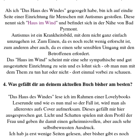
Als ich "Das Haus des Windes" gegoogelt habe, bin ich auf eindie
Seite einer Einrichtung für Menschen mit Autismus gestoßen. Diese
nennt sich "
Haus im Wind
" und befindet sich in der Nähe von Bad
Pyrmont.
Autismus ist ein Krankheitsbild, mit dem nicht ganz einfach
umzugehen ist. Zum Einen, da es noch recht wenig erforscht ist,
zum anderen aber auch, da es einen sehr sensiblen Umgang mit den
Betroffenen erfordert.
Das "Haus im Wind" scheint mir eine sehr sympathische und gut
ausgestattete Einrichtung zu sein und es lohnt sich - ob man nun mit
dem Them zu tun hat oder nicht - dort einmal vorbei zu schauen.
4. Was gefällt dir an deinem aktuellen Buch bisher am besten?
"Das Haus des Windes" lese ich im Rahmen einer Lovelybooks
Leserunde und wie es nun mal so der Fall ist, wird man als
allererstes aufs Cover aufmerksam. Dieses gefällt mir hier
ausgesprochen gut. Licht und Schatten spielen mit dem Profil der
Frau und geben ihr damit einen geheimnisvollen, aber auch sehr
selbstbewussten Ausdruck.
Ich hab ja erst wenige Seiten gelesen, aber bisher gibt es noch