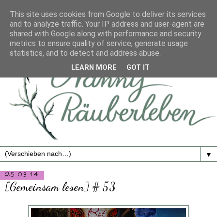
This site uses cookies from Google to deliver its services
and to analyze traffic. Your IP address and user-agent are
shared with Google along with performance and security
metrics to ensure quality of service, generate usage
statistics, and to detect and address abuse.
LEARN MORE
GOT IT
▼
25.03.14
[Gemeinsam lesen] # 53