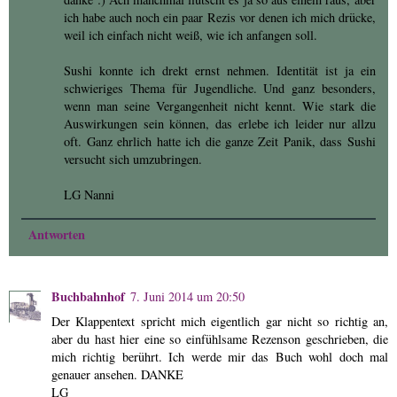
ich habe auch noch ein paar Rezis vor denen ich mich drücke,
weil ich einfach nicht weiß, wie ich anfangen soll.
Sushi konnte ich drekt ernst nehmen. Identität ist ja ein
schwieriges Thema für Jugendliche. Und ganz besonders,
wenn man seine Vergangenheit nicht kennt. Wie stark die
Auswirkungen sein können, das erlebe ich leider nur allzu
oft. Ganz ehrlich hatte ich die ganze Zeit Panik, dass Sushi
versucht sich umzubringen.
LG Nanni
Antworten
Buchbahnhof
7. Juni 2014 um 20:50
Der Klappentext spricht mich eigentlich gar nicht so richtig an,
aber du hast hier eine so einfühlsame Rezenson geschrieben, die
mich richtig berührt. Ich werde mir das Buch wohl doch mal
genauer ansehen. DANKE
LG