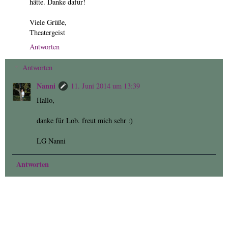
hätte. Danke dafür!
Viele Grüße,
Theatergeist
Antworten
Antworten
Nanni
11. Juni 2014 um 13:39
Hallo,
danke für Lob. freut mich sehr :)
LG Nanni
Antworten