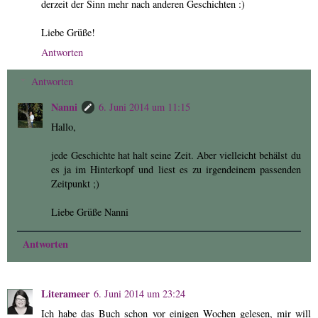
derzeit der Sinn mehr nach anderen Geschichten :)
Liebe Grüße!
Antworten
Antworten
Nanni
6. Juni 2014 um 11:15
Hallo,
jede Geschichte hat halt seine Zeit. Aber vielleicht behälst du
es ja im Hinterkopf und liest es zu irgendeinem passenden
Zeitpunkt ;)
Liebe Grüße Nanni
Antworten
Literameer
6. Juni 2014 um 23:24
Ich habe das Buch schon vor einigen Wochen gelesen, mir will