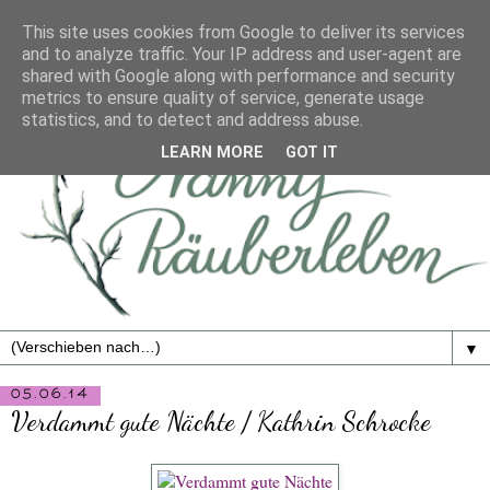
This site uses cookies from Google to deliver its services
and to analyze traffic. Your IP address and user-agent are
shared with Google along with performance and security
metrics to ensure quality of service, generate usage
statistics, and to detect and address abuse.
LEARN MORE
GOT IT
▼
05.06.14
Verdammt gute Nächte / Kathrin Schrocke