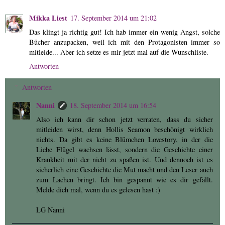
Mikka Liest
17. September 2014 um 21:02
Das klingt ja richtig gut! Ich hab immer ein wenig Angst, solche
Bücher anzupacken, weil ich mit den Protagonisten immer so
mitleide... Aber ich setze es mir jetzt mal auf die Wunschliste.
Antworten
Antworten
Nanni
18. September 2014 um 16:54
Also ich kann dir schon jetzt verraten, dass du sicher
mitleiden wirst, denn Hollis Seamon beschönigt wirklich
nichts. Da gibt es keine Blümchen Lovestory, in der die
Liebe Flügel wachsen lässt, sondern die Geschichte einer
Krankheit mit der nicht zu spaßen ist. Und dennoch ist es
sicherlich eine Geschichte die Mut macht und den Leser auch
zum Lachen bringt. Ich bin gespannt wie es dir gefällt.
Melde dich mal, wenn du es gelesen hast :)
LG Nanni