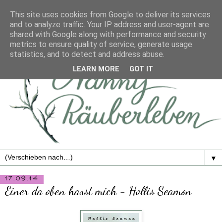
This site uses cookies from Google to deliver its services
and to analyze traffic. Your IP address and user-agent are
shared with Google along with performance and security
metrics to ensure quality of service, generate usage
statistics, and to detect and address abuse.
LEARN MORE
GOT IT
▼
17.09.14
Einer da oben hasst mich - Hollis Seamon