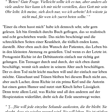
" 'Beten? Gute Frage. Vielleicht sollte ich es tun, aber anders als
viele andere hier kann ich mir nicht vorstellen, dass Gott mir sein
Ohr leiht. Ich meine, sieh doch nur, wo ich arbeite! Ich wüsste ja
nicht mal, für wen ich zuerst beten sollte.' "
"Einer da oben hasst mich" habe ich dennoch sehr, sehr gern
gelesen. Ich bin förmlich durchs Buch geflogen, das so realistisch
und echt geschrieben wurde. Das nichts beschönigt und die
schrecklichen Seiten einer Krankheit, die tödlich enden kann,
darstellt. Aber eben auch den Wunsch der Patienten, das Leben bis
in den kleinsten Atemzug zu genießen. Und wenn es der Letzte ist.
Protagonist Richie ist der Debütautorin einfach nur richtig gut
gelungen. Ein Teenager durch und durch, der sich eben damit
beschäftigt, womit sich andere in seinem Alter auch beschäftigen.
Der es dem Tod nicht leicht machen will und der einfach nur leben
möchte. Gänsehaut und Tränen bleiben bei diesem Buch nicht aus,
aber auch Lacher, denn Richie ist ein prima Kerl und die Autorin
hat einen guten Humor und nutzt statt Kitsch lieber Lässigkeit.
Denn trotz allem Leid, was Richie und all den anderen auf der
Hospizstation widerfährt, dreht sich die Erde unentwegt weiter.
" '[...]Sie will jede einzelne Sekunde auskosten, die ihr bleibt. Sie
glaubt, dass sie wieder gesund wird. Sie will leben. Sie ist stärker