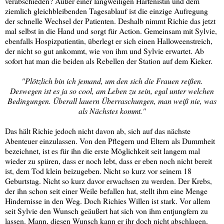
verabschieden? Außer einer langweiligen Harfenistin und dem
ziemlich gleichbleibenden Tagesablauf ist die einzige Aufregung
der schnelle Wechsel der Patienten. Deshalb nimmt Richie das jetzt
mal selbst in die Hand und sorgt für Action. Gemeinsam mit Sylvie,
ebenfalls Hospizpatientin, überlegt er sich einen Halloweenstreich,
der nicht so gut ankommt, wie von ihm und Sylvie erwartet. Ab
sofort hat man die beiden als Rebellen der Station auf dem Kieker.
"Plötzlich bin ich jemand, um den sich die Frauen reißen.
Deswegen ist es ja so cool, am Leben zu sein, egal unter welchen
Bedingungen. Überall lauern Überraschungen, man weiß nie, was
als Nächstes kommt."
Das hält Richie jedoch nicht davon ab, sich auf das nächste
Abenteuer einzulassen. Von den Pflegern und Eltern als Dummheit
bezeichnet, ist es für ihn die erste Möglichkeit seit langem mal
wieder zu spüren, dass er noch lebt, dass er eben noch nicht bereit
ist, dem Tod klein beizugeben. Nicht so kurz vor seinem 18
Geburtstag. Nicht so kurz davor erwachsen zu werden. Der Krebs,
der ihn schon seit einer Weile befallen hat, stellt ihm eine Menge
Hindernisse in den Weg. Doch Richies Willen ist stark. Vor allem
seit Sylvie den Wunsch geäußert hat sich von ihm entjungfern zu
lassen. Mann, diesen Wunsch kann er ihr doch nicht abschlagen,