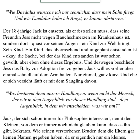
"Wie Daedalus wünsche ich mir sehnlichst, dass mein Sohn fliegt.
Und wie Daedalus habe ich Angst, er könnte abstürzen."
Der 18-jährige Jack ist entsetzt, als er feststellen muss, dass seine
Freundin Jess nicht wegen Bauchschmerzen im Krankenhaus ist,
sondern dort - quasi vor seinen Augen - ein Kind zur Welt bringt.
Sein Kind. Ein Kind, das überraschend und ungeplant entstanden ist
- okay, die Sache, bei der das Kind entstanden ist war schon
gewollt, aber eben ohne dieses Ergebnis. Und deswegen beschließt
Jess das Baby zur Adoption frei zu geben. Jack will es vorher aber
einmal schnell auf dem Arm halten. Nur einmal, ganz kurz. Und ehe
er sich versieht läuft er mit dem Säugling davon.
"Was bestimmt denn unsere Handlungen, wenn nicht der Mensch,
der wir in dem Augenblick vor dieser Handlung sind - dem
Augenblick, in dem wir entscheiden, was wir tun?"
Jack, der sich schon immer für Philosophie interessiert, nennt den
Kleinen, von dem er immer noch nicht glauben kann, dass es ihn
gibt, Sokrates. Wie seinen verstorbenen Bruder, dem die Eltern gar
keinen Namen gegeben haben, da er eigentlich nur ein kleines,