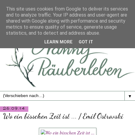
This site uses cookies from Google to deliver its services
and to analyze traffic. Your IP address and user-agent are
shared with Google along with performance and security
metrics to ensure quality of service, generate usage
statistics, and to detect and address abuse.
LEARN MORE
GOT IT
▼
26.09.14
Wo ein bisschen Zeit ist ... / Emil Ostrovski