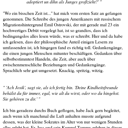
adoptiert un dihn als Junges großzieht?' "
"Wo ein bisschen Zeit ist..." hat mich vom ersten Satz an gefangen
genommen. Die Schreibe des jungen Amerikaners mit russischem
Migrationshintergrund Emil Ostrovski, der mit gerade mal 23 ein
hochwertiges Debüt vorgelegt hat, ist so grandios, dass ich
bedingungslos alles lesen würde, was er schreibt. Hier und da habe
ich gelesen, dass der philosophische Anteil einigen Lesern zu
umfassenden ist, ich hingegen fand es richtig toll. Gedankengänge,
die einen jungen Menschen mitunter beschäftigen. Gedanken über
selbstbestimmtest Handeln, die Zeit, aber auch über
zwischenmenschliche Beziehungen und Gedankengänge.
Sprachlich sehr gut umgesetzt. Knackig, spritzig, witzig.
" 'Ach Josik', sagt sie, als ich fertig bin. 'Deine Kindheitsfreunde
behälst du für immer, egal, wie alt du wirst, oder wo du hingehst.
Sie gehören zu dir.' "
Ich bin geradezu durchs Buch geflogen, habe Jack gern begleitet,
auch wenn ich manchmal die Luft anhalten musste aufgrund
dessen, was der kleine Sokrates im Alter von nur wenigen Stunden
alles erlebt hat. Er, Jess und sein Kumpel Tommy erleben in dieser