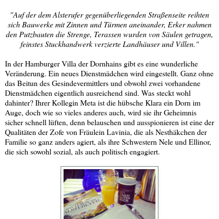
"Auf der dem Alsterufer gegenüberliegenden Straßenseite reihten
sich Bauwerke mit Zinnen und Türmen aneinander, Erker nahmen
den Putzbauten die Strenge, Terassen wurden von Säulen getragen,
feinstes Stuckhandwerk verzierte Landhäuser und Villen."
In der Hamburger Villa der Dornhains gibt es eine wunderliche
Veränderung. Ein neues Dienstmädchen wird eingestellt. Ganz ohne
das Beitun des Gesindevermittlers und obwohl zwei vorhandene
Dienstmädchen eigentlich ausreichend sind. Was steckt wohl
dahinter? Ihrer Kollegin Meta ist die hübsche Klara ein Dorn im
Auge, doch wie so vieles anderes auch, wird sie ihr Geheimnis
sicher schnell lüften, denn belauschen und ausspionieren ist eine der
Qualitäten der Zofe von Fräulein Lavinia, die als Nesthäkchen der
Familie so ganz anders agiert, als ihre Schwestern Nele und Ellinor,
die sich sowohl sozial, als auch politisch engagiert.