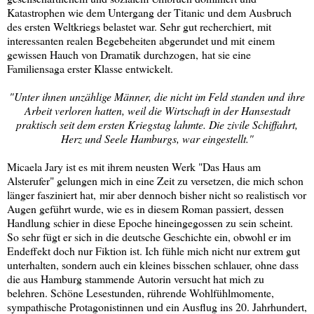
Katastrophen wie dem Untergang der Titanic und dem Ausbruch
des ersten Weltkriegs belastet war. Sehr gut recherchiert, mit
interessanten realen Begebeheiten abgerundet und mit einem
gewissen Hauch von Dramatik durchzogen, hat sie eine
Familiensaga erster Klasse entwickelt.
"Unter ihnen unzählige Männer, die nicht im Feld standen und ihre
Arbeit verloren hatten, weil die Wirtschaft in der Hansestadt
praktisch seit dem ersten Kriegstag lahmte. Die zivile Schiffahrt,
Herz und Seele Hamburgs, war eingestellt."
Micaela Jary ist es mit ihrem neusten Werk "Das Haus am
Alsterufer" gelungen mich in eine Zeit zu versetzen, die mich schon
länger fasziniert hat, mir aber dennoch bisher nicht so realistisch vor
Augen geführt wurde, wie es in diesem Roman passiert, dessen
Handlung schier in diese Epoche hineingegossen zu sein scheint.
So sehr fügt er sich in die deutsche Geschichte ein, obwohl er im
Endeffekt doch nur Fiktion ist. Ich fühle mich nicht nur extrem gut
unterhalten, sondern auch ein kleines bisschen schlauer, ohne dass
die aus Hamburg stammende Autorin versucht hat mich zu
belehren. Schöne Lesestunden, rührende Wohlfühlmomente,
sympathische Protagonistinnen und ein Ausflug ins 20. Jahrhundert,