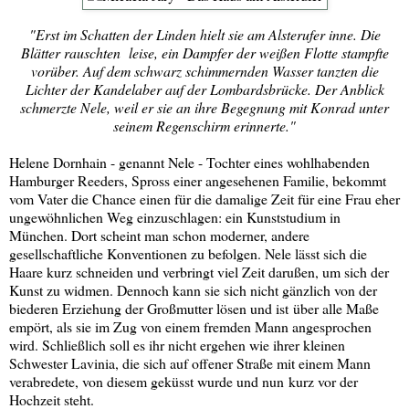
"Erst im Schatten der Linden hielt sie am Alsterufer inne. Die
Blätter rauschten leise, ein Dampfer der weißen Flotte stampfte
vorüber. Auf dem schwarz schimmernden Wasser tanzten die
Lichter der Kandelaber auf der Lombardsbrücke. Der Anblick
schmerzte Nele, weil er sie an ihre Begegnung mit Konrad unter
seinem Regenschirm erinnerte."
Helene Dornhain - genannt Nele - Tochter eines wohlhabenden
Hamburger Reeders, Spross einer angesehenen Familie, bekommt
vom Vater die Chance einen für die damalige Zeit für eine Frau eher
ungewöhnlichen Weg einzuschlagen: ein Kunststudium in
München. Dort scheint man schon moderner, andere
gesellschaftliche Konventionen zu befolgen. Nele lässt sich die
Haare kurz schneiden und verbringt viel Zeit darußen, um sich der
Kunst zu widmen. Dennoch kann sie sich nicht gänzlich von der
biederen Erziehung der Großmutter lösen und ist über alle Maße
empört, als sie im Zug von einem fremden Mann angesprochen
wird. Schließlich soll es ihr nicht ergehen wie ihrer kleinen
Schwester Lavinia, die sich auf offener Straße mit einem Mann
verabredete, von diesem geküsst wurde und nun kurz vor der
Hochzeit steht.