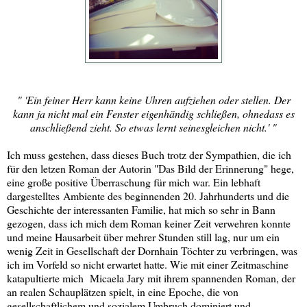
" 'Ein feiner Herr kann keine Uhren aufziehen oder stellen. Der
kann ja nicht mal ein Fenster eigenhändig schließen, ohnedass es
anschließend zieht. So etwas lernt seinesgleichen nicht.' "
Ich muss gestehen, dass dieses Buch trotz der Sympathien, die ich
für den letzen Roman der Autorin "Das Bild der Erinnerung" hege,
eine große positive Überraschung für mich war. Ein lebhaft
dargestelltes Ambiente des beginnenden 20. Jahrhunderts und die
Geschichte der interessanten Familie, hat mich so sehr in Bann
gezogen, dass ich mich dem Roman keiner Zeit verwehren konnte
und meine Hausarbeit über mehrer Stunden still lag, nur um ein
wenig Zeit in Gesellschaft der Dornhain Töchter zu verbringen, was
ich im Vorfeld so nicht erwartet hatte. Wie mit einer Zeitmaschine
katapultierte mich Micaela Jary mit ihrem spannenden Roman, der
an realen Schauplätzen spielt, in eine Epoche, die von
gesellschaftlichem und sozialem Umbruch dominiert und