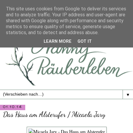
This site uses cookies from Google to deliver its services
and to analyze traffic. Your IP address and user-agent are
shared with Google along with performance and security
metrics to ensure quality of service, generate usage
statistics, and to detect and address abuse.
LEARN MORE
GOT IT
▼
01.10.14
Das Haus am Alsterufer / Micaela Jary