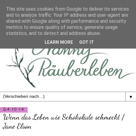
This site uses cookies from Google to deliver its services
and to analyze traffic. Your IP address and user-agent are
shared with Google along with performance and security
metrics to ensure quality of service, generate usage
statistics, and to detect and address abuse.
LEARN MORE
GOT IT
▼
24.10.14
Wenn das Leben wie Schokolade schmeckt /
Jane Elson