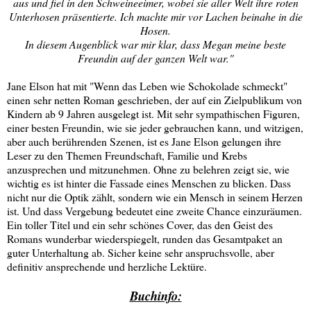
aus und fiel in den Schweineeimer, wobei sie aller Welt ihre roten
Unterhosen präsentierte. Ich machte mir vor Lachen beinahe in die
Hosen.
In diesem Augenblick war mir klar, dass Megan meine beste
Freundin auf der ganzen Welt war."
Jane Elson hat mit "Wenn das Leben wie Schokolade schmeckt"
einen sehr netten Roman geschrieben, der auf ein Zielpublikum von
Kindern ab 9 Jahren ausgelegt ist. Mit sehr sympathischen Figuren,
einer besten Freundin, wie sie jeder gebrauchen kann, und witzigen,
aber auch berührenden Szenen, ist es Jane Elson gelungen ihre
Leser zu den Themen Freundschaft, Familie und Krebs
anzusprechen und mitzunehmen. Ohne zu belehren zeigt sie, wie
wichtig es ist hinter die Fassade eines Menschen zu blicken. Dass
nicht nur die Optik zählt, sondern wie ein Mensch in seinem Herzen
ist. Und dass Vergebung bedeutet eine zweite Chance einzuräumen.
Ein toller Titel und ein sehr schönes Cover, das den Geist des
Romans wunderbar wiederspiegelt, runden das Gesamtpaket an
guter Unterhaltung ab. Sicher keine sehr anspruchsvolle, aber
definitiv ansprechende und herzliche Lektüre.
Buchinfo: