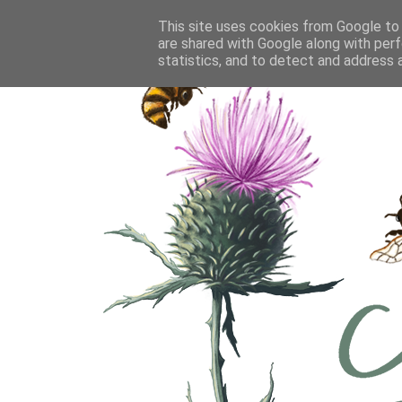
This site uses cookies from Google to d
are shared with Google along with perf
statistics, and to detect and address 