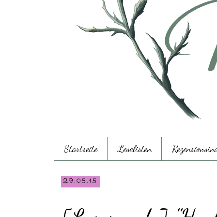
Startseite
Leselisten
Rezensionsin
29.05.15