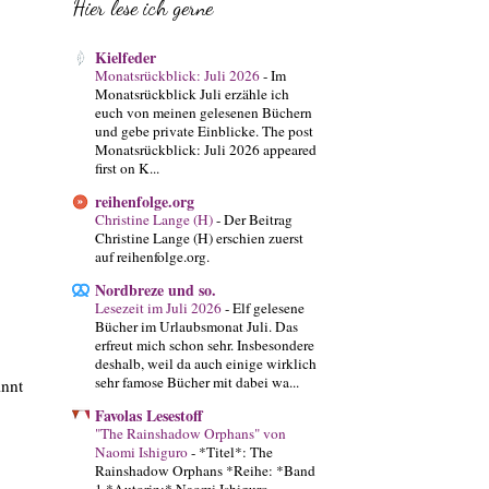
Hier lese ich gerne
Kielfeder
Monatsrückblick: Juli 2026
-
Im
Monatsrückblick Juli erzähle ich
euch von meinen gelesenen Büchern
und gebe private Einblicke. The post
Monatsrückblick: Juli 2026 appeared
first on K...
reihenfolge.org
Christine Lange (H)
-
Der Beitrag
Christine Lange (H) erschien zuerst
auf reihenfolge.org.
Nordbreze und so.
Lesezeit im Juli 2026
-
Elf gelesene
Bücher im Urlaubsmonat Juli. Das
erfreut mich schon sehr. Insbesondere
deshalb, weil da auch einige wirklich
sehr famose Bücher mit dabei wa...
innt
Favolas Lesestoff
"The Rainshadow Orphans" von
Naomi Ishiguro
-
*Titel*: The
Rainshadow Orphans *Reihe: *Band
1 *Autorin:* Naomi Ishiguro