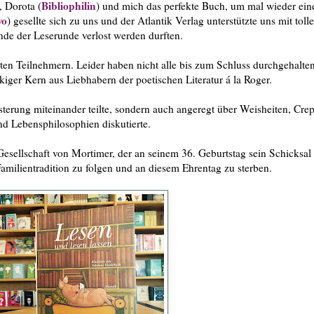
Bibliophilin
, Dorota (
) und mich das perfekte Buch, um mal wieder ein
wo
) gesellte sich zu uns und der Atlantik Verlag unterstützte uns mit toll
nde der Leserunde verlost werden durften.
ten Teilnehmern. Leider haben nicht alle bis zum Schluss durchgehalten
ckiger Kern aus Liebhabern der poetischen Literatur á la Roger.
isterung miteinander teilte, sondern auch angeregt über Weisheiten, Cre
d Lebensphilosophien diskutierte.
esellschaft von Mortimer, der an seinem 36. Geburtstag sein Schicksal
r Familientradition zu folgen und an diesem Ehrentag zu sterben.