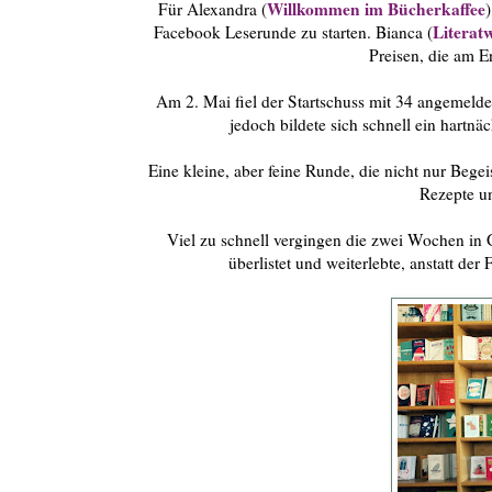
Willkommen im Bücherkaffee
Für Alexandra (
)
Literat
Facebook Leserunde zu starten. Bianca (
Preisen, die am E
Am 2. Mai fiel der Startschuss mit 34 angemelde
jedoch bildete sich schnell ein hartnä
Eine kleine, aber feine Runde, die nicht nur Bege
Rezepte un
Viel zu schnell vergingen die zwei Wochen in G
überlistet und weiterlebte, anstatt de