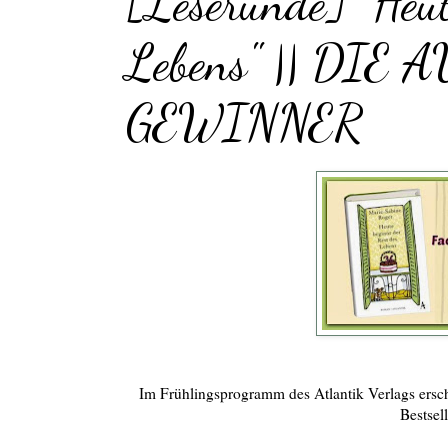
[Leserunde] "Heut
Lebens" || DI
GEWINNER
Im Frühlingsprogramm des Atlantik Verlags ersch
Bestsel