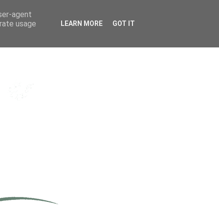
user-agent
erate usage
LEARN MORE
GOT IT