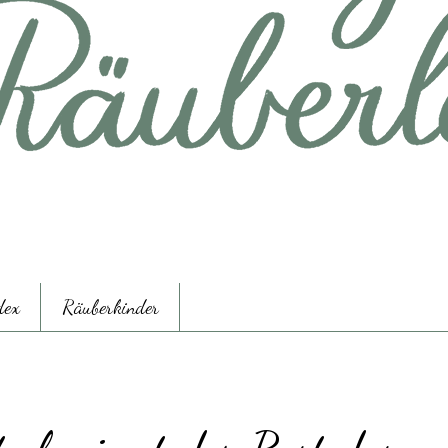
dex
Räuberkinder