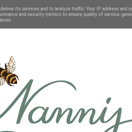
eliver its services and to analyze traffic. Your IP address and 
ormance and security metrics to ensure quality of service, gen
abuse.