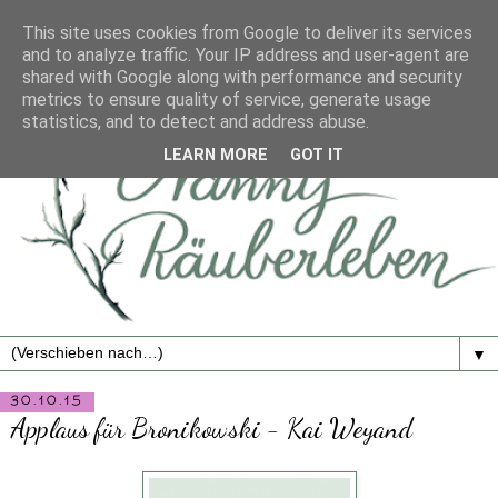
This site uses cookies from Google to deliver its services
and to analyze traffic. Your IP address and user-agent are
shared with Google along with performance and security
metrics to ensure quality of service, generate usage
statistics, and to detect and address abuse.
LEARN MORE
GOT IT
▼
30.10.15
Applaus für Bronikowski - Kai Weyand