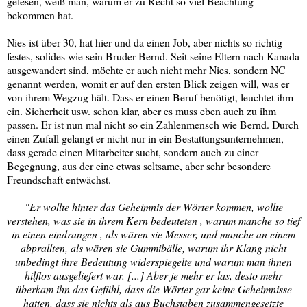
gelesen, weiß man, warum er zu Recht so viel Beachtung
bekommen hat.
Nies ist über 30, hat hier und da einen Job, aber nichts so richtig
festes, solides wie sein Bruder Bernd. Seit seine Eltern nach Kanada
ausgewandert sind, möchte er auch nicht mehr Nies, sondern NC
genannt werden, womit er auf den ersten Blick zeigen will, was er
von ihrem Wegzug hält. Dass er einen Beruf benötigt, leuchtet ihm
ein. Sicherheit usw. schon klar, aber es muss eben auch zu ihm
passen. Er ist nun mal nicht so ein Zahlenmensch wie Bernd. Durch
einen Zufall gelangt er nicht nur in ein Bestattungsunternehmen,
dass gerade einen Mitarbeiter sucht, sondern auch zu einer
Begegnung, aus der eine etwas seltsame, aber sehr besondere
Freundschaft entwächst.
"Er wollte hinter das Geheimnis der Wörter kommen, wollte
verstehen, was sie in ihrem Kern bedeuteten , warum manche so tief
in einen eindrangen , als wären sie Messer, und manche an einem
abprallten, als wären sie Gummibälle, warum ihr Klang nicht
unbedingt ihre Bedeutung widerspiegelte und warum man ihnen
hilflos ausgeliefert war. [...] Aber je mehr er las, desto mehr
überkam ihn das Gefühl, dass die Wörter gar keine Geheimnisse
hatten, dass sie nichts als aus Buchstaben zusammengesetzte