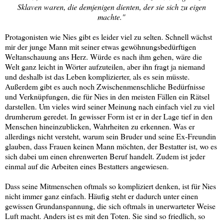
Sklaven waren, die demjenigen dienten, der sie sich zu eigen
machte."
Protagonisten wie Nies gibt es leider viel zu selten. Schnell wächst
mir der junge Mann mit seiner etwas gewöhnungsbedürftigen
Weltanschauung ans Herz. Würde es nach ihm gehen, wäre die
Welt ganz leicht in Wörter aufzuteilen, aber ihn fragt ja niemand
und deshalb ist das Leben komplizierter, als es sein müsste.
Außerdem gibt es auch noch Zwischenmenschliche Bedürfnisse
und Verknüpfungen, die für Nies in den meisten Fällen ein Rätsel
darstellen. Um vieles wird seiner Meinung nach einfach viel zu viel
drumherum geredet. In gewisser Form ist er in der Lage tief in den
Menschen hineinzublicken, Wahrheiten zu erkennen. Was er
allerdings nicht versteht, warum sein Bruder und seine Ex-Freundin
glauben, dass Frauen keinen Mann möchten, der Bestatter ist, wo es
sich dabei um einen ehrenwerten Beruf handelt. Zudem ist jeder
einmal auf die Arbeiten eines Bestatters angewiesen.
Dass seine Mitmenschen oftmals so kompliziert denken, ist für Nies
nicht immer ganz einfach. Häufig steht er dadurch unter einen
gewissen Grundanspannung, die sich oftmals in unerwarteter Weise
Luft macht. Anders ist es mit den Toten. Sie sind so friedlich, so