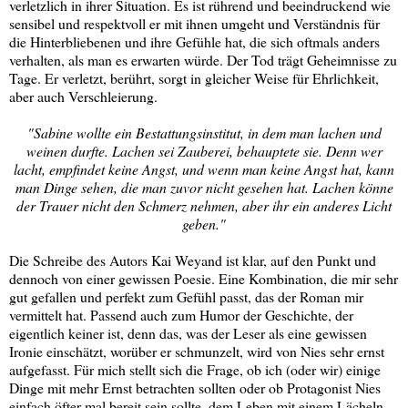
verletzlich in ihrer Situation. Es ist rührend und beeindruckend wie
sensibel und respektvoll er mit ihnen umgeht und Verständnis für
die Hinterbliebenen und ihre Gefühle hat, die sich oftmals anders
verhalten, als man es erwarten würde. Der Tod trägt Geheimnisse zu
Tage. Er verletzt, berührt, sorgt in gleicher Weise für Ehrlichkeit,
aber auch Verschleierung.
"Sabine wollte ein Bestattungsinstitut, in dem man lachen und
weinen durfte. Lachen sei Zauberei, behauptete sie. Denn wer
lacht, empfindet keine Angst, und wenn man keine Angst hat, kann
man Dinge sehen, die man zuvor nicht gesehen hat. Lachen könne
der Trauer nicht den Schmerz nehmen, aber ihr ein anderes Licht
geben."
Die Schreibe des Autors Kai Weyand ist klar, auf den Punkt und
dennoch von einer gewissen Poesie. Eine Kombination, die mir sehr
gut gefallen und perfekt zum Gefühl passt, das der Roman mir
vermittelt hat. Passend auch zum Humor der Geschichte, der
eigentlich keiner ist, denn das, was der Leser als eine gewissen
Ironie einschätzt, worüber er schmunzelt, wird von Nies sehr ernst
aufgefasst. Für mich stellt sich die Frage, ob ich (oder wir) einige
Dinge mit mehr Ernst betrachten sollten oder ob Protagonist Nies
einfach öfter mal bereit sein sollte, dem Leben mit einem Lächeln