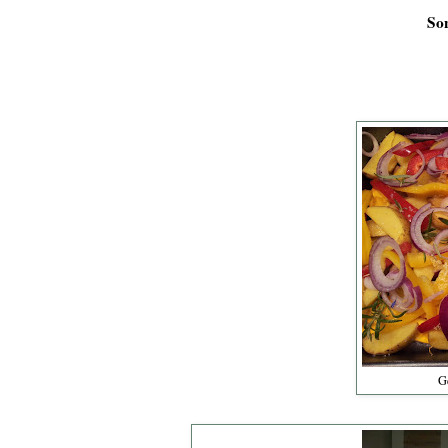
Son
G