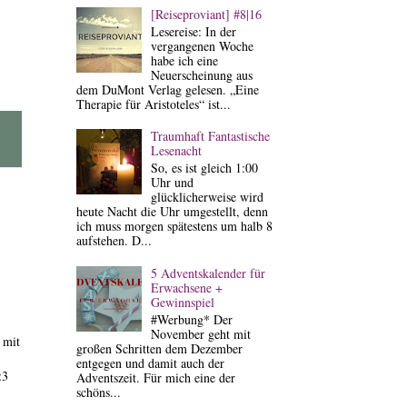
[Reiseproviant] #8|16
Lesereise: In der
vergangenen Woche
habe ich eine
Neuerscheinung aus
dem DuMont Verlag gelesen. „Eine
Therapie für Aristoteles“ ist...
Traumhaft Fantastische
Lesenacht
So, es ist gleich 1:00
Uhr und
glücklicherweise wird
heute Nacht die Uhr umgestellt, denn
ich muss morgen spätestens um halb 8
aufstehen. D...
5 Adventskalender für
Erwachsene +
Gewinnspiel
#Werbung* Der
November geht mit
 mit
großen Schritten dem Dezember
entgegen und damit auch der
<3
Adventszeit. Für mich eine der
schöns...