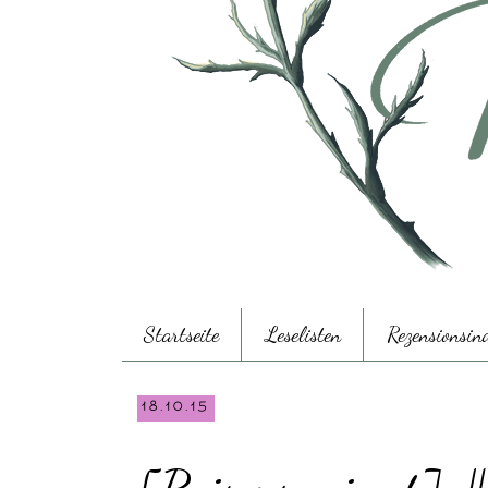
Startseite
Leselisten
Rezensionsin
18.10.15