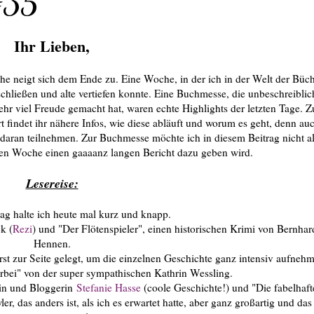
#35
Ihr Lieben,
e neigt sich dem Ende zu. Eine Woche, in der ich in der Welt der Büc
hließen und alte vertiefen konnte. Eine Buchmesse, die unbeschreiblic
sehr viel Freude gemacht hat, waren echte Highlights der letzten Tage. Z
t findet ihr nähere Infos, wie diese abläuft und worum es geht, denn au
, daran teilnehmen. Zur Buchmesse möchte ich in diesem Beitrag nicht a
den Woche einen gaaaanz langen Bericht dazu geben wird.
Lesereise:
ag halte ich heute mal kurz und knapp.
k (
Rezi
) und "Der Flötenspieler", einen historischen Krimi von Bernhar
Hennen.
t zur Seite gelegt, um die einzelnen Geschichte ganz intensiv aufneh
rbei" von der super sympathischen Kathrin Wessling.
in und Bloggerin
Stefanie Hasse
(coole Geschichte!) und "Die fabelhaft
 das anders ist, als ich es erwartet hatte, aber ganz großartig und das