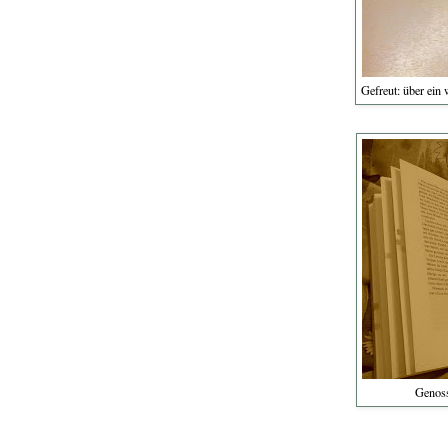
Gefreut: über ein
Genoss