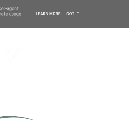
user-agent
erate usage
LEARN MORE
GOT IT