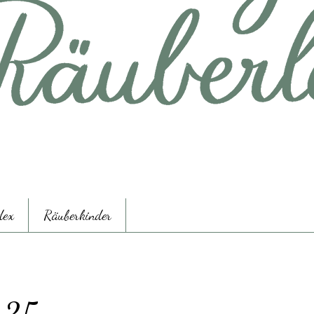
dex
Räuberkinder