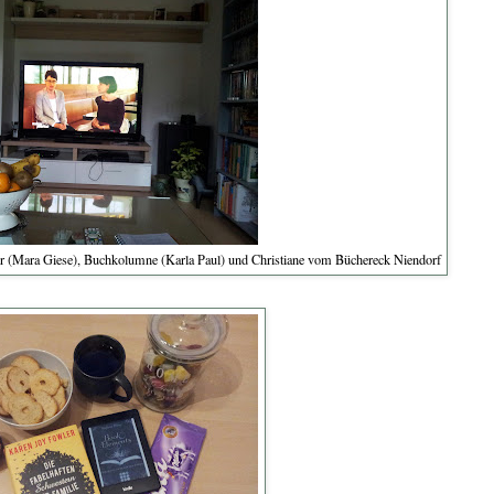
r (Mara Giese), Buchkolumne (Karla Paul) und Christiane vom Büchereck Niendorf