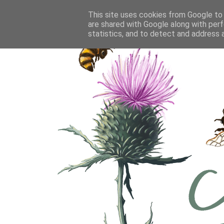
This site uses cookies from Google to d
are shared with Google along with perf
statistics, and to detect and address 