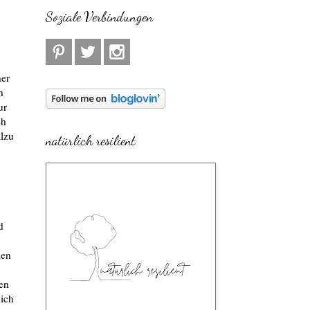
Soziale Verbindungen
her
h
ur
ch
llzu
natürlich resilient
d
men
en
 ich