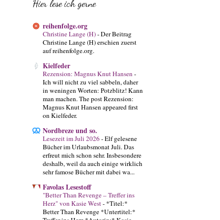
Hier lese ich gerne
reihenfolge.org
Christine Lange (H)
-
Der Beitrag
Christine Lange (H) erschien zuerst
auf reihenfolge.org.
Kielfeder
Rezension: Magnus Knut Hansen
-
Ich will nicht zu viel sabbeln, daher
in weningen Worten: Potzblitz! Kann
man machen. The post Rezension:
Magnus Knut Hansen appeared first
on Kielfeder.
Nordbreze und so.
Lesezeit im Juli 2026
-
Elf gelesene
Bücher im Urlaubsmonat Juli. Das
erfreut mich schon sehr. Insbesondere
deshalb, weil da auch einige wirklich
sehr famose Bücher mit dabei wa...
Favolas Lesestoff
"Better Than Revenge – Treffer ins
Herz" von Kasie West
-
*Titel:*
Better Than Revenge *Untertitel:*
Treffer ins Herz *Autorin:* Kasie