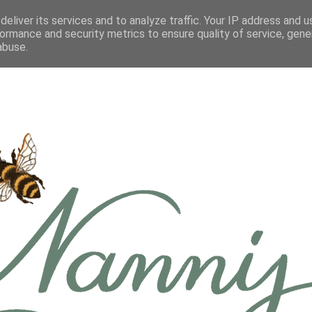
eliver its services and to analyze traffic. Your IP address and 
ormance and security metrics to ensure quality of service, gen
abuse.