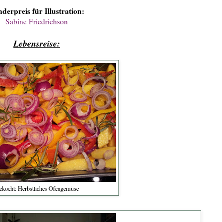
derpreis für Illustration:
Sabine Friedrichson
Lebensreise:
ekocht: Herbstliches Ofengemüse