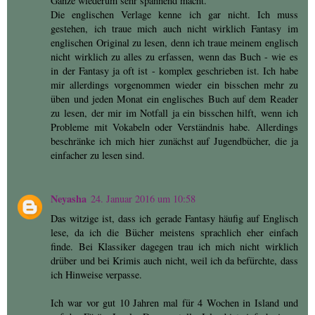
Ganze wiederum sehr spannend macht.
Die englischen Verlage kenne ich gar nicht. Ich muss
gestehen, ich traue mich auch nicht wirklich Fantasy im
englischen Original zu lesen, denn ich traue meinem englisch
nicht wirklich zu alles zu erfassen, wenn das Buch - wie es
in der Fantasy ja oft ist - komplex geschrieben ist. Ich habe
mir allerdings vorgenommen wieder ein bisschen mehr zu
üben und jeden Monat ein englisches Buch auf dem Reader
zu lesen, der mir im Notfall ja ein bisschen hilft, wenn ich
Probleme mit Vokabeln oder Verständnis habe. Allerdings
beschränke ich mich hier zunächst auf Jugendbücher, die ja
einfacher zu lesen sind.
Neyasha
24. Januar 2016 um 10:58
Das witzige ist, dass ich gerade Fantasy häufig auf Englisch
lese, da ich die Bücher meistens sprachlich eher einfach
finde. Bei Klassiker dagegen trau ich mich nicht wirklich
drüber und bei Krimis auch nicht, weil ich da befürchte, dass
ich Hinweise verpasse.
Ich war vor gut 10 Jahren mal für 4 Wochen in Island und