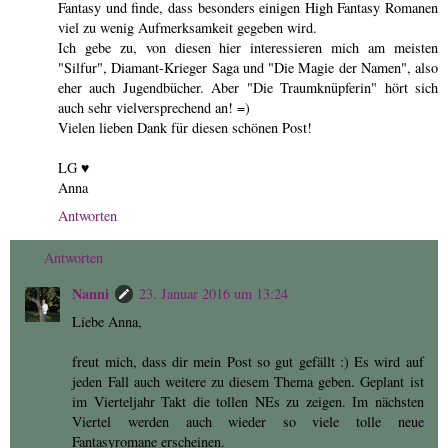
Fantasy und finde, dass besonders einigen High Fantasy Romanen
viel zu wenig Aufmerksamkeit gegeben wird.
Ich gebe zu, von diesen hier interessieren mich am meisten
"Silfur", Diamant-Krieger Saga und "Die Magie der Namen", also
eher auch Jugendbücher. Aber "Die Traumknüpferin" hört sich
auch sehr vielversprechend an! =)
Vielen lieben Dank für diesen schönen Post!
LG ♥
Anna
Antworten
Antworten
Nanni
23. Januar 2016 um 13:24
Liebe Anna,
freut mich, dass dir mein Post so gut gefällt :) Es wird auf
jeden Fall auch weitere zu diesem Thema geben. Geplant ist
im Vierteljahr Takt die tollen NEs zu zeigen. Im nächsten
Viertel werden auch wieder so viele tolle neue
Fantasyromane erscheinen.