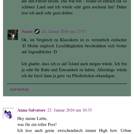
auf den Färöer-Inseln. Das war toll - Island ist einfach ein so
schönes Land und ich würde sehr gern nochmal hin! Daher
lese ich auch sehr gern drüber.
Nanni
24. Januar 2016 um 13:57
Ok, im Vergleich zu Klassikern ist es vermutlich einfacher
:D Meine englisch Lesefähigkeiten beschränken sich bisher
auf Jugendbücher :D
Ich glaube, dass ich es auf Island auch mögen würde. Ich bin
ja sehr für Ruhe und Einsamkeit zu haben. Allerdings würde
ich die Insel dann ja gern via Pferderücken erkundigen.
Antworten
Anna Salvatore
23. Januar 2016 um 10:33
Hey meine Liebe,
was für ein toller Post!
Ich lese auch gerne zwischendurch immer High bzw. Urban