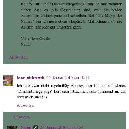
Bei "Silfur" und "Diamantkriegersaga" bin ich mir ziemlich
sicher, dass es tolle Geschichten sind, weil die beiden
Autorinnen einfach ganz toll schreiben. Bei "Die Magie der
Namen" bin ich noch etwas skeptisch. Mal schauen, ob die
Autorin ihre Idee gut umsetzen kann.
Viele liebe Grüße
Nanni
Antworten
lenasbücherwelt
24. Januar 2016 um 10:11
Ich lese zwar nicht regelmäßig Fantasy, aber immer mal wieder.
"Diamantkriegersaga" hört sich tatsächlich sehr spannend an, das
reizt mich auch! ;)
Antworten
Antworten
Nanni
24. Januar 2016 um 13:54