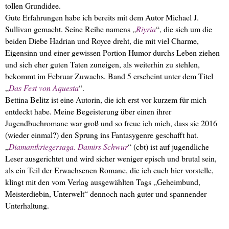
tollen Grundidee.
Gute Erfahrungen habe ich bereits mit dem Autor Michael J.
Sullivan gemacht. Seine Reihe namens „
Riyria
“, die sich um die
beiden Diebe Hadrian und Royce dreht, die mit viel Charme,
Eigensinn und einer gewissen Portion Humor durchs Leben ziehen
und sich eher guten Taten zuneigen, als weiterhin zu stehlen,
bekommt im Februar Zuwachs. Band 5 erscheint unter dem Titel
„
Das Fest von Aquesta
“.
Bettina Belitz ist eine Autorin, die ich erst vor kurzem für mich
entdeckt habe. Meine Begeisterung über einen ihrer
Jugendbuchromane war groß und so freue ich mich, dass sie 2016
(wieder einmal?) den Sprung ins Fantasygenre geschafft hat.
„
Diamantkriegersaga. Damirs Schwur
“ (cbt) ist auf jugendliche
Leser ausgerichtet und wird sicher weniger episch und brutal sein,
als ein Teil der Erwachsenen Romane, die ich euch hier vorstelle,
klingt mit den vom Verlag ausgewählten Tags „Geheimbund,
Meisterdiebin, Unterwelt“ dennoch nach guter und spannender
Unterhaltung.