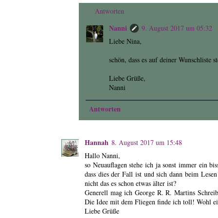
Antworten
Nanni
9. August 2017 um 05:32
Liebe Nina,
schön, dass es auf deiner Wunschliste st
Liebe Grüße,
Nanni
Antworten
Hannah
8. August 2017 um 15:48
Hallo Nanni,
so Neuauflagen stehe ich ja sonst immer ein bi
dass dies der Fall ist und sich dann beim Les
nicht das es schon etwas älter ist?
Generell mag ich George R. R. Martins Schreibst
Die Idee mit dem Fliegen finde ich toll! Wohl 
Liebe Grüße