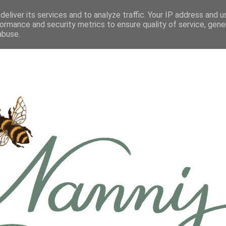
eliver its services and to analyze traffic. Your IP address and 
ormance and security metrics to ensure quality of service, gen
abuse.