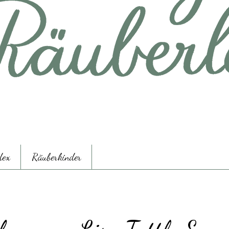
dex
Räuberkinder