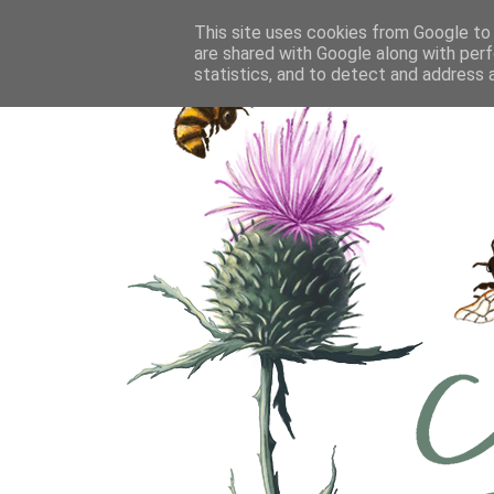
This site uses cookies from Google to d
are shared with Google along with perf
statistics, and to detect and address 