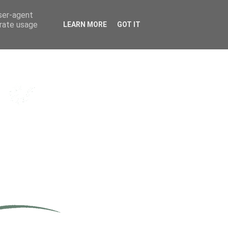
user-agent
erate usage
LEARN MORE
GOT IT