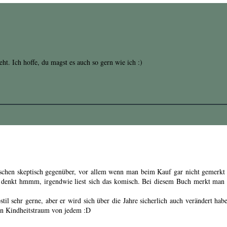
eht. Ich hoffe, du magst es auch so gern wie ich :)
sschen skeptisch gegenüber, vor allem wenn man beim Kauf gar nicht gemerkt 
en denkt hmmm, irgendwie liest sich das komisch. Bei diesem Buch merkt man 
il sehr gerne, aber er wird sich über die Jahre sicherlich auch verändert habe
ein Kindheitstraum von jedem :D