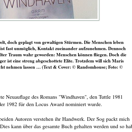
lt, doch geplagt von gewaltigen Stürmen. Die Menschen leben
 es ist fast unmöglich, Kontakt zueinander aufzunehmen. Dennoch
 alter Traum wahr geworden: Menschen können fliegen. Doch die
ger ist eine streng abgeschottete Elite. Trotzdem will sich Maris
cht nehmen lassen … (Text & Cover: © Randomhouse; Foto: ©
tete Neuauflage des Romans "Windhaven", den Tuttle 1981
der 1982 für den Locus Award nominiert wurde.
e beiden Autoren verstehen ihr Handwerk. Der Sog packt mich
t. Dies kann über das gesamte Buch gehalten werden und so ha