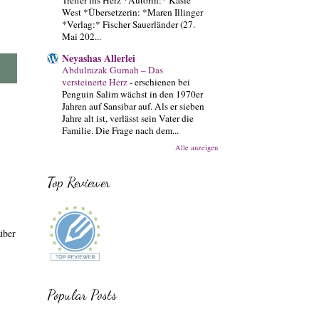
West *Übersetzerin: *Maren Illinger
*Verlag:* Fischer Sauerländer (27.
Mai 202...
Neyashas Allerlei
Abdulrazak Gurnah – Das
versteinerte Herz
-
erschienen bei
Penguin Salim wächst in den 1970er
Jahren auf Sansibar auf. Als er sieben
Jahre alt ist, verlässt sein Vater die
Familie. Die Frage nach dem...
Alle anzeigen
Top Reviewer
über
Popular Posts