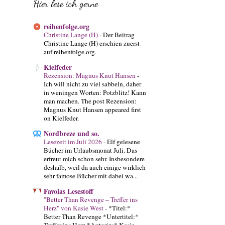
Hier lese ich gerne
reihenfolge.org
Christine Lange (H)
-
Der Beitrag
Christine Lange (H) erschien zuerst
auf reihenfolge.org.
Kielfeder
Rezension: Magnus Knut Hansen
-
Ich will nicht zu viel sabbeln, daher
in weningen Worten: Potzblitz! Kann
man machen. The post Rezension:
Magnus Knut Hansen appeared first
on Kielfeder.
Nordbreze und so.
Lesezeit im Juli 2026
-
Elf gelesene
Bücher im Urlaubsmonat Juli. Das
erfreut mich schon sehr. Insbesondere
deshalb, weil da auch einige wirklich
sehr famose Bücher mit dabei wa...
Favolas Lesestoff
"Better Than Revenge – Treffer ins
Herz" von Kasie West
-
*Titel:*
Better Than Revenge *Untertitel:*
Treffer ins Herz *Autorin:* Kasie