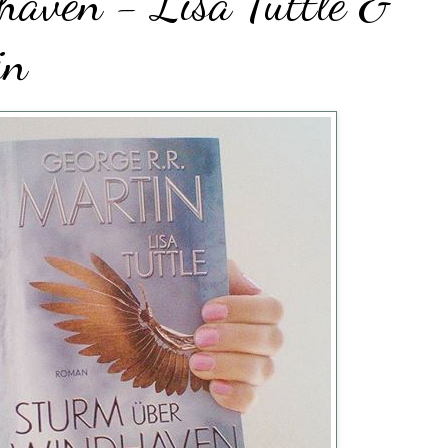
aven - Lisa Tuttle &
in