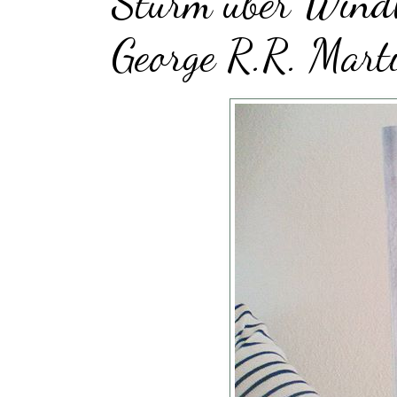
Sturm über Windh
George R.R. Mart