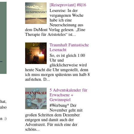
[Reiseproviant] #8|16
Lesereise: In der
vergangenen Woche
habe ich eine
Neuerscheinung aus
dem DuMont Verlag gelesen. „Eine
Therapie für Aristoteles“ ist...
Traumhaft Fantastische
Lesenacht
So, es ist gleich 1:00
Uhr und
glücklicherweise wird
heute Nacht die Uhr umgestellt, denn
ich muss morgen spätestens um halb 8
aufstehen. D...
5 Adventskalender für
Erwachsene +
Gewinnspiel
hat,
#Werbung* Der
also
November geht mit
großen Schritten dem Dezember
n :)
entgegen und damit auch der
Adventszeit. Für mich eine der
schöns...