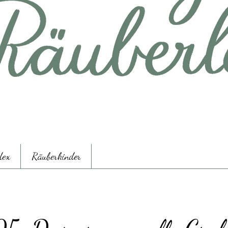
dex
Räuberkinder