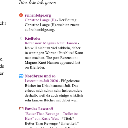
Hier lese ich gerne
reihenfolge.org
Christine Lange (H)
-
Der Beitrag
cht
Christine Lange (H) erschien zuerst
auf reihenfolge.org.
Kielfeder
Rezension: Magnus Knut Hansen
-
Ich will nicht zu viel sabbeln, daher
in weningen Worten: Potzblitz! Kann
man machen. The post Rezension:
e.
Magnus Knut Hansen appeared first
ds
on Kielfeder.
er
Nordbreze und so.
Lesezeit im Juli 2026
-
Elf gelesene
Bücher im Urlaubsmonat Juli. Das
erfreut mich schon sehr. Insbesondere
deshalb, weil da auch einige wirklich
sehr famose Bücher mit dabei wa...
Favolas Lesestoff
"Better Than Revenge – Treffer ins
Herz" von Kasie West
-
*Titel:*
Better Than Revenge *Untertitel:*
Treffer ins Herz *Autorin:* Kasie