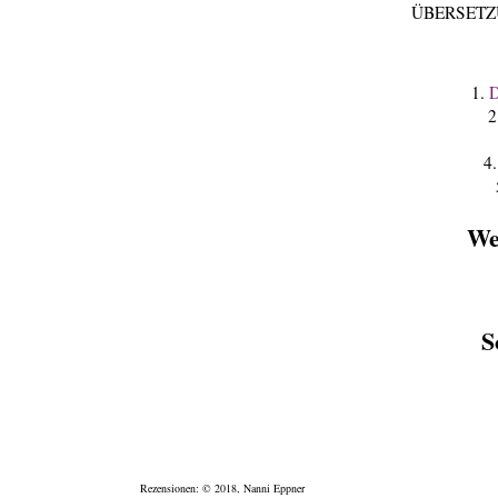
ÜBERSETZUN
1.
D
2
4
We
S
Rezensionen: © 2018, Nanni Eppner