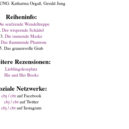
G: Katharina Orgaß, Gerald Jung
Reiheninfo:
ie seufzende Wendeltreppe
.
Der wispernde Schädel
3.
Die raunende Maske
.
Das flammende Phantom
5. Das grauenvolle Grab
itere Rezensionen:
Lieblingsleseplatz
His and Her Books
oziale Netzwerke:
cbj / cbt
auf Facebook
cbj / cbt
auf Twitter
cbj / cbt
auf Instagram