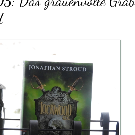
5: Das grauenvolle Gra
d