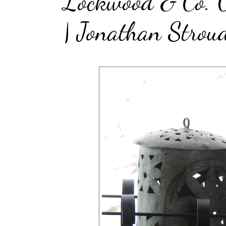
Lockwood & Co. 0
| Jonathan Strou