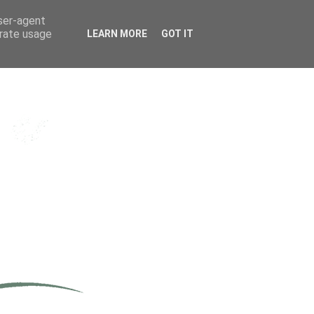
user-agent
erate usage
LEARN MORE
GOT IT