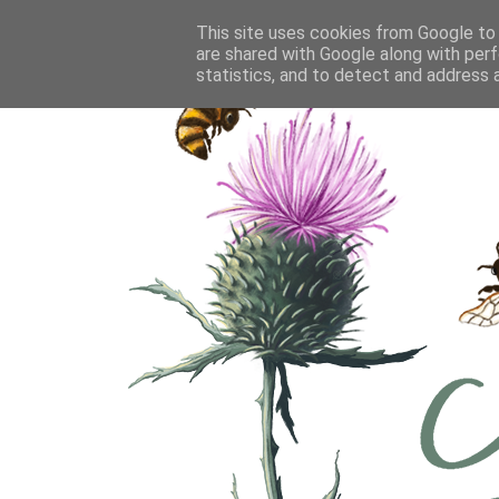
This site uses cookies from Google to d
are shared with Google along with perf
statistics, and to detect and address 