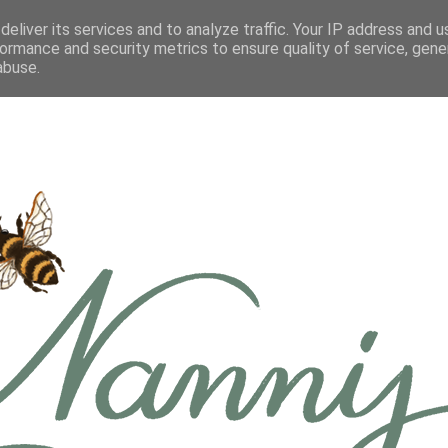
eliver its services and to analyze traffic. Your IP address and 
ormance and security metrics to ensure quality of service, gen
abuse.