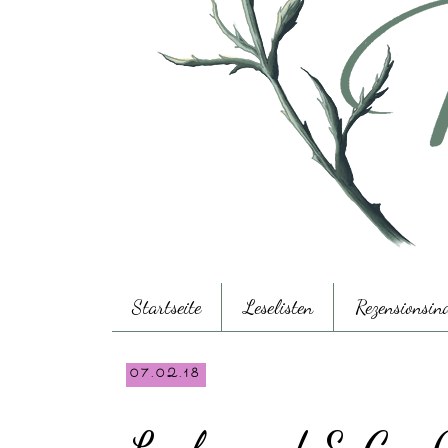
Startseite
Leselisten
Rezensionsin
07.02.18