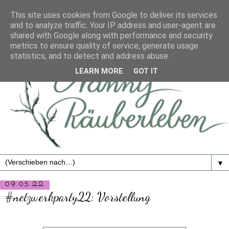
This site uses cookies from Google to deliver its services
and to analyze traffic. Your IP address and user-agent are
shared with Google along with performance and security
metrics to ensure quality of service, generate usage
statistics, and to detect and address abuse.
LEARN MORE
GOT IT
▼
09.05.22
#netzwerkparty22: Vorstellung