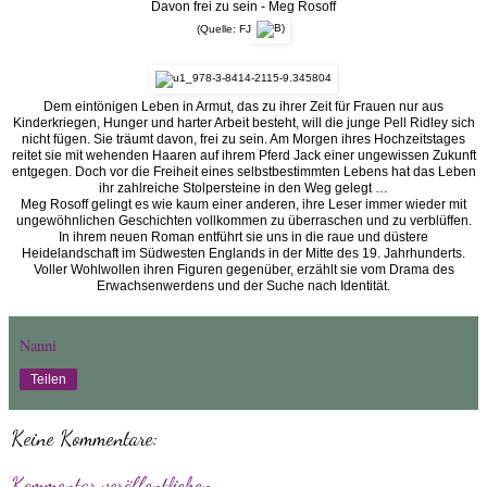
Davon frei zu sein - Meg Rosoff
(Quelle: FJ
Dem eintönigen Leben in Armut, das zu ihrer Zeit für Frauen nur aus
Kinderkriegen, Hunger und harter Arbeit besteht, will die junge Pell Ridley sich
nicht fügen. Sie träumt davon, frei zu sein. Am Morgen ihres Hochzeitstages
reitet sie mit wehenden Haaren auf ihrem Pferd Jack einer ungewissen Zukunft
entgegen. Doch vor die Freiheit eines selbstbestimmten Lebens hat das Leben
ihr zahlreiche Stolpersteine in den Weg gelegt …
Meg Rosoff gelingt es wie kaum einer anderen, ihre Leser immer wieder mit
ungewöhnlichen Geschichten vollkommen zu überraschen und zu verblüffen.
In ihrem neuen Roman entführt sie uns in die raue und düstere
Heidelandschaft im Südwesten Englands in der Mitte des 19. Jahrhunderts.
Voller Wohlwollen ihren Figuren gegenüber, erzählt sie vom Drama des
Erwachsenwerdens und der Suche nach Identität.
Nanni
Teilen
Keine Kommentare:
Kommentar veröffentlichen