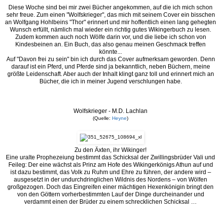
Diese Woche sind bei mir zwei Bücher angekommen, auf die ich mich schon
sehr freue. Zum einen "Wolfskrieger", das mich mit seinem Cover ein bisschen
an Wolfgang Hohlbeins "Thor" erinnert und mir hoffentlich einen lang gehegten
Wunsch erfüllt, nämlich mal wieder ein richtig gutes Wikingerbuch zu lesen.
Zudem kommen auch noch Wölfe darin vor, und die liebe ich schon von
Kindesbeinen an. Ein Buch, das also genau meinen Geschmack treffen
könnte...
Auf "Davon frei zu sein" bin ich durch das Cover aufmerksam geworden. Denn
darauf ist ein Pferd, und Pferde sind ja bekanntlich, neben Büchern, meine
größte Leidenschaft. Aber auch der Inhalt klingt ganz toll und erinnert mich an
Bücher, die ich in meiner Jugend verschlungen habe.
Wolfskrieger - M.D. Lachlan
(Quelle:
Heyne
)
Zu den Äxten, ihr Wikinger!
Eine uralte Prophezeiung bestimmt das Schicksal der Zwillingsbrüder Vali und
Feileg: Der eine wächst als Prinz am Hofe des Wikingerkönigs Athun auf und
ist dazu bestimmt, das Volk zu Ruhm und Ehre zu führen, der andere wird –
ausgesetzt in der undurchdringlichen Wildnis des Nordens – von Wölfen
großgezogen. Doch das Eingreifen einer mächtigen Hexenkönigin bringt den
von den Göttern vorherbestimmten Lauf der Dinge durcheinander und
verdammt einen der Brüder zu einem schrecklichen Schicksal …