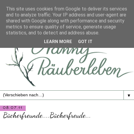
This site uses cookies from Google to deliver its services
and to analyze traffic. Your IP address and user-agent are
shared with Google along with performance and security
metrics to ensure quality of service, generate usage
statistics, and to detect and address abuse.
LEARN MORE
GOT IT
▼
08.07.11
Bücherfreunde....Bücherfreude...