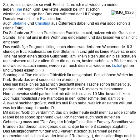
So, es ist mal wieder so weit. Endlich fahre ich mal wieder zu meiner
lieben
Tine
nach Köln. Der letzte Besuch bei ihr ist schon
wieder viel zu lange her. Das war während der Lit.Cologne.
Damals war nicht nur
Eva
, sondern
auch
Stefanie
und
Christina
aus Österreich dabei und es war sooo schön :)
(siehe Foto)
Da Stefanie zur Zeit ein Praktikum in Frankfurt macht, nutzen wir die Gunst der
Stunde. Tine hat uns in ihre Wohnung eingeladen und das lassen wir uns nicht
entgehen.
Das vorläufige Programm klingt nach einem wunderbaren Wochenende:
6
3-
stündiger Buchkaufmarathon (bei Stefanie in Linz gibt es keine Mayersche und
Tine hat noch einen dicken Gutschein), am Rhein sitzen und ein bissl schauen
und tratschen und vor allem über die neusten, besten, schönsten Bücher reden
und wie sonst auch immer, werden wir auch dies mal wieder ins
Lizbät
gehen
und Crepes essen :) :) :)
Sonntag hat Tine ein tolles Frühstück für uns geplant. Bei schönem Wetter im
Park.
Seufz
das wird soooo schön werden :)
Dies mal habe ich es tatsächlich geschafft meine Tasche schon frühzeitig zu
packen und sogar alles für zwei Tage in einen Rucksack zu bekommen.
Normalerweise sieht packen bei mir nämlich so aus: 10 Min. bevor ich zum
Zug muss möglichst viele Klamotten in den Koffer schmeißen, damit die
Auswahl nachher groß ist, weil ich null Plan habe, was ich anziehen will und
was ich überhaupt brauche :D
Mit dabei: "Göttlich verdammt", das ich leider heute nicht mehr zu Ende schaffe
(dabei ist es soooo spannend), weil ich nachher auch noch auf einen
Geburtstag muss und "Der Weg der Könige", ein dicker Fantasy Schmöker von
Brandon Sanderson, also genau das richtige für eine 3 stündige Zugfahrt.
Das Musikprogramm für den Mp3 Player ist schon zusammen gestellt
(momentan steh ich mal wieder total auf Rockabilly...), der ist allerdings noch in