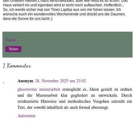
den Untiefen meines Chaos verschwunden, aber wie heißt es so schön: Das
Haus verliert nix und irgendwo wird er wohl noch auftauchen. Hoffentlich...
So, ich werde sicher mal von Tines Laptop aus von mir hören lassen. Ich
wünsche euch ein wundervolles Wochenende und drückt uns die Daumen,
dass die Sonne für uns lacht ;)
Nanni
Teilen
1 Kommentar:
Anonym
28. November 2025 um 23:02
ghostwriter masterarbeit
ermoglicht es, Ideen gezielt zu ordnen
und die Masterarbeit klar gegliedert zu entwickeln. Durch
strukturierte Hinweise und methodisches Vorgehen entsteht ein
Text, der sowohl inhaltlich als auch formal uberzeugt.
Antworten