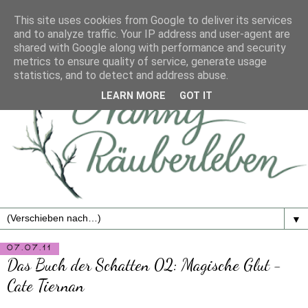
This site uses cookies from Google to deliver its services
and to analyze traffic. Your IP address and user-agent are
shared with Google along with performance and security
metrics to ensure quality of service, generate usage
statistics, and to detect and address abuse.
LEARN MORE
GOT IT
▼
07.07.11
Das Buch der Schatten 02: Magische Glut -
Cate Tiernan