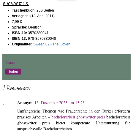
BUCHDETAILS:
Taschenbuch:
256 Seiten
Verlag:
cbt (18. April 2011)
7,99 €
Sprache:
Deutsch
ISBN-10:
3570380041
ISBN-13:
978-3570380048
Originaltitel:
Sweep 02 - The Coven
Nanni
Teilen
1 Kommentar:
Anonym
15. Dezember 2025 um 15:23
Umfangreiche Themen wie Frauenrechte in der Turkei erfordern
prazises Arbeiten –
bachelorarbeit ghostwriter preis
bachelorarbeit
ghostwriter preis bietet kompetente Unterstutzung fur
anspruchsvolle Bachelorarbeiten.