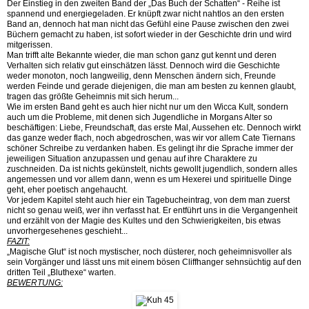
Der Einstieg in den zweiten Band der „Das Buch der Schatten“ - Reihe ist
spannend und energiegeladen. Er knüpft zwar nicht nahtlos an den ersten
Band an, dennoch hat man nicht das Gefühl eine Pause zwischen den zwei
Büchern gemacht zu haben, ist sofort wieder in der Geschichte drin und wird
mitgerissen.
Man trifft alte Bekannte wieder, die man schon ganz gut kennt und deren
Verhalten sich relativ gut einschätzen lässt. Dennoch wird die Geschichte
weder monoton, noch langweilig, denn Menschen ändern sich, Freunde
werden Feinde und gerade diejenigen, die man am besten zu kennen glaubt,
tragen das größte Geheimnis mit sich herum...
Wie im ersten Band geht es auch hier nicht nur um den Wicca Kult, sondern
auch um die Probleme, mit denen sich Jugendliche in Morgans Alter so
beschäftigen: Liebe, Freundschaft, das erste Mal, Aussehen etc. Dennoch wirkt
das ganze weder flach, noch abgedroschen, was wir vor allem Cate Tiernans
schöner Schreibe zu verdanken haben. Es gelingt ihr die Sprache immer der
jeweiligen Situation anzupassen und genau auf ihre Charaktere zu
zuschneiden. Da ist nichts gekünstelt, nichts gewollt jugendlich, sondern alles
angemessen und vor allem dann, wenn es um Hexerei und spirituelle Dinge
geht, eher poetisch angehaucht.
Vor jedem Kapitel steht auch hier ein Tagebucheintrag, von dem man zuerst
nicht so genau weiß, wer ihn verfasst hat. Er entführt uns in die Vergangenheit
und erzählt von der Magie des Kultes und den Schwierigkeiten, bis etwas
unvorhergesehenes geschieht...
FAZIT:
„Magische Glut“ ist noch mystischer, noch düsterer, noch geheimnisvoller als
sein Vorgänger und lässt uns mit einem bösen Cliffhanger sehnsüchtig auf den
dritten Teil „Bluthexe“ warten.
BEWERTUNG: