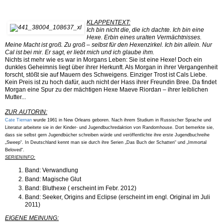
KLAPPENTEXT:
Ich bin nicht die, die ich dachte. Ich bin eine
Hexe. Erbin eines uralten Vermächtnisses.
Meine Macht ist groß. Zu groß – selbst für den Hexenzirkel. Ich bin allein. Nur
Cal ist bei mir. Er sagt, er liebt mich und ich glaube ihm.
Nichts ist mehr wie es war in Morgans Leben: Sie ist eine Hexe! Doch ein
dunkles Geheimnis liegt über ihrer Herkunft. Als Morgan in ihrer Vergangenheit
forscht, stößt sie auf Mauern des Schweigens. Einziger Trost ist Cals Liebe.
Kein Preis ist zu hoch dafür, auch nicht der Hass ihrer Freundin Bree. Da findet
Morgan eine Spur zu der mächtigen Hexe Maeve Riordan – ihrer leiblichen
Mutter...
ZUR AUTORIN:
Cate Tiernan
wurde 1961 in New Orleans geboren. Nach ihrem Studium in Russischer Sprache und
Literatur arbeitete sie in der Kinder- und Jugendbuchredaktion von Randomhouse. Dort bemerkte sie,
dass sie selbst gern Jugendbücher schreiben würde und veröffentlichte ihre erste Jugendbuchreihe
„Sweep“. In Deutschland kennt man sie durch ihre Serien „Das Buch der Schatten“ und „Immortal
Beloved“.
SERIENINFO:
Band: Verwandlung
Band: Magische Glut
Band: Bluthexe ( erscheint im Febr. 2012)
Band: Seeker, Origins and Eclipse (erscheint im engl. Original im Juli
2011)
EIGENE MEINUNG: