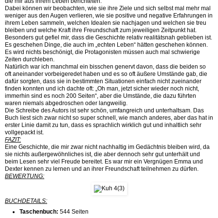
die mir aus ihrem Leben berichteten.
Dabei können wir beobachten, wie sie ihre Ziele und sich selbst mal mehr mal
weniger aus den Augen verlieren, wie sie positive und negative Erfahrungen in
ihrem Leben sammeln, welchen Idealen sie nachjagen und welchen sie treu
bleiben und welche Kraft ihre Freundschaft zum jeweiligen Zeitpunkt hat.
Besonders gut gefiel mir, dass die Geschichte relativ realitätsnah geblieben ist.
Es geschehen Dinge, die auch im „echten Leben“ hätten geschehen können.
Es wird nichts beschönigt, die Protagonisten müssen auch mal schwierige
Zeiten durchleben.
Natürlich war ich manchmal ein bisschen genervt davon, dass die beiden so
oft aneinander vorbeigeredet haben und es so oft äußere Umstände gab, die
dafür sorgten, dass sie in bestimmten Situationen einfach nicht zueinander
finden konnten und ich dachte oft: „Oh man, jetzt sicher wieder noch nicht,
immerhin sind es noch 200 Seiten“, aber die Umstände, die dazu führten
waren niemals abgedroschen oder langweilig.
Die Schreibe des Autors ist sehr schön, umfangreich und unterhaltsam. Das
Buch liest sich zwar nicht so super schnell, wie manch anderes, aber das hat in
erster Linie damit zu tun, dass es sprachlich wirklich gut und inhaltlich sehr
vollgepackt ist.
FAZIT:
Eine Geschichte, die mir zwar nicht nachhaltig im Gedächtnis bleiben wird, da
sie nichts außergewöhnliches ist, die aber dennoch sehr gut unterhält und
beim Lesen sehr viel Freude bereitet. Es war mir ein Vergnügen Emma und
Dexter kennen zu lernen und an ihrer Freundschaft teilnehmen zu dürfen.
BEWERTUNG:
BUCHDETAILS:
Taschenbuch:
544 Seiten