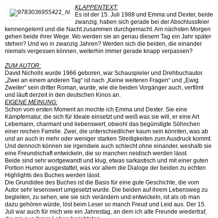
KLAPPENTEXT:
Es ist der 15. Juli 1988 und Emma und Dexter, beide
zwanzig, haben sich gerade bei der Abschlussfeier
kennengelernt und die Nacht zusammen durchgemacht. Am nächsten Morgen
gehen beide ihrer Wege. Wo werden sie an genau diesem Tag ein Jahr später
stehen? Und wo in zwanzig Jahren? Werden sich die beiden, die einander
niemals vergessen können, weiterhin immer gerade knapp verpassen?
ZUM AUTOR:
David Nicholls wurde 1966 geboren, war Schauspieler und Drehbuchautor.
„Zwei an einem anderen Tag“ ist nach „Keine weiteren Fragen“ und „Ewig
Zweiter“ sein dritter Roman, wurde, wie die beiden Vorgänger auch, verfilmt
und läuft derzeit in den deutschen Kinos an.
EIGENE MEINUNG:
Schon vom ersten Moment an mochte ich Emma und Dexter. Sie eine
Kämpfernatur, die sich für Ideale einsetzt und weiß was sie will, er eine Art
Lebemann, charmant und liebenswert, obwohl das begünstigte Söhnchen
einer reichen Familie. Zwei, die unterschiedlicher kaum sein könnten, was ab
und an auch in mehr oder weniger starken Streitigkeiten zum Ausdruck kommt.
Und dennoch können sie irgendwie auch schlecht ohne einander, weshalb sie
eine Freundschaft entwickeln, die so manchen neidisch werden lässt.
Beide sind sehr wortgewandt und klug, etwas sarkastisch und mit einer guten
Portion Humor ausgestattet, was vor allem die Dialoge der beiden zu echten
Highlights des Buches werden lässt.
Die Grundidee des Buches ist die Basis für eine gute Geschichte, die vom
Autor sehr lesenswert umgesetzt wurde. Die beiden auf ihrem Lebensweg zu
begleiten, zu sehen, wie sie sich verändern und entwickeln, ist als ob man
dazu gehören würde, löst beim Leser so manch Freud und Leid aus. Der 15.
Juli war auch für mich wie ein Jahrestag, an dem ich alte Freunde wiedertraf,