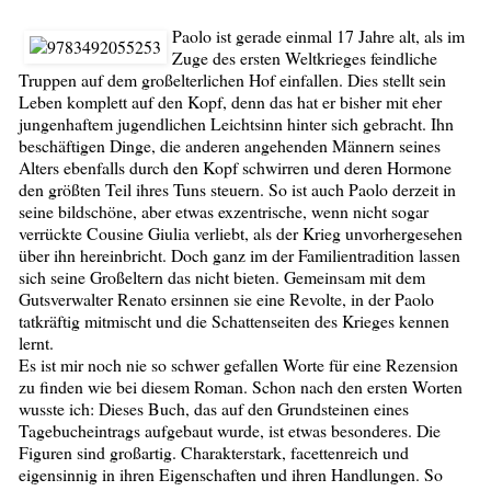
Paolo ist gerade einmal 17 Jahre alt, als im
Zuge des ersten Weltkrieges feindliche
Truppen auf dem großelterlichen Hof einfallen. Dies stellt sein
Leben komplett auf den Kopf, denn das hat er bisher mit eher
jungenhaftem jugendlichen Leichtsinn hinter sich gebracht. Ihn
beschäftigen Dinge, die anderen angehenden Männern seines
Alters ebenfalls durch den Kopf schwirren und deren Hormone
den größten Teil ihres Tuns steuern. So ist auch Paolo derzeit in
seine bildschöne, aber etwas exzentrische, wenn nicht sogar
verrückte Cousine Giulia verliebt, als der Krieg unvorhergesehen
über ihn hereinbricht. Doch ganz im der Familientradition lassen
sich seine Großeltern das nicht bieten. Gemeinsam mit dem
Gutsverwalter Renato ersinnen sie eine Revolte, in der Paolo
tatkräftig mitmischt und die Schattenseiten des Krieges kennen
lernt.
Es ist mir noch nie so schwer gefallen Worte für eine Rezension
zu finden wie bei diesem Roman. Schon nach den ersten Worten
wusste ich: Dieses Buch, das auf den Grundsteinen eines
Tagebucheintrags aufgebaut wurde, ist etwas besonderes. Die
Figuren sind großartig. Charakterstark, facettenreich und
eigensinnig in ihren Eigenschaften und ihren Handlungen. So