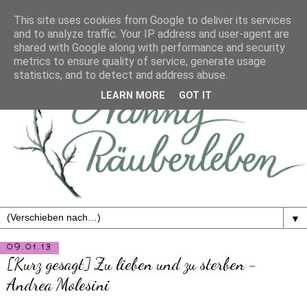
This site uses cookies from Google to deliver its services
and to analyze traffic. Your IP address and user-agent are
shared with Google along with performance and security
metrics to ensure quality of service, generate usage
statistics, and to detect and address abuse.
LEARN MORE
GOT IT
▼
09.01.13
[Kurz gesagt] Zu lieben und zu sterben -
Andrea Molesini