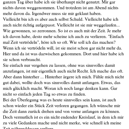
ganzen Tag über habe ich sie überhaupt nicht genutzt. Mir gar
nichts davon weggenommen. Und trotzdem ist am Abend nichts
mehr davon da. Irgendwer muss sie mir geklaut haben.
Vielleicht bin ich es aber auch selbst Schuld. Vielleicht habe ich
auch nicht richtig aufgepasst. Vielleicht ist sie mir weggelaufen...
Wie gewonnen, so zerronnen. So ist es auch mit der Zeit. Je mehr
ich davon habe, desto mehr scheine ich auch zu verlieren. "Einfach
mal Zeit vertrödeln", höre ich so oft. Wie soll ich das machen?
Wenn ich sie vertrödeln will, ist sie meist schon gar nicht mehr da.
Hier und da ist was dazwischen gekommen. Dort und hier habe ich
sie schon verbraucht.
Sie einfach nur vergehen zu lassen, ohne was sinnvolles damit
anzufangen, ist mir eigentlich auch nicht Recht. Ich mache das oft.
Aber dann hinterher ... Hinterher ärgere ich mich. Fühle mich nicht
gut dabei, wollte doch was sinnvolles damit anfangen. Etwas, das
mich glücklich macht. Woran ich noch lange denken kann. Gar
nicht so einfach jeden Tag so etwas zu finden.
Bei der Überlegung was es heute sinnvolles sein kann, ist auch
schon wieder ein Stück Zeit verloren gegangen. Ich wünsche mir
die Zeit dann zurück drehen und von vorne anfangen zu können.
Doch vermutlich ist es ein nicht endender Kreislauf, in dem ich mir
zu viele Gedanken mache und nicht merke, wie schnell ich meine
Zeit währenddessen verliere.