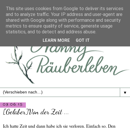
This site uses cookies from Google to deliver its services
and to analyze traffic. Your IP address and user-agent are
shared with Google along with performance and security
metrics to ensure quality of service, generate usage
statistics, and to detect and address abuse.
LEARN MORE
GOT IT
▼
03.06.15
[Gelaber]Von der Zeit ...
Ich hatte Zeit und dann habe ich sie verloren. Einfach so. Den