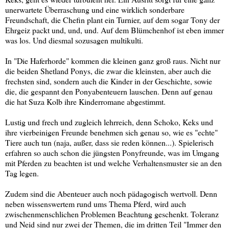
unerwartete Überraschung und eine wirklich sonderbare
Freundschaft, die Chefin plant ein Turnier, auf dem sogar Tony der
Ehrgeiz packt und, und, und. Auf dem Blümchenhof ist eben immer
was los. Und diesmal sozusagen multikulti.
In "Die Haferhorde" kommen die kleinen ganz groß raus. Nicht nur
die beiden Shetland Ponys, die zwar die kleinsten, aber auch die
frechsten sind, sondern auch die Kinder in der Geschichte, sowie
die, die gespannt den Ponyabenteuern lauschen. Denn auf genau
die hat Suza Kolb ihre Kinderromane abgestimmt.
Lustig und frech und zugleich lehrreich, denn Schoko, Keks und
ihre vierbeinigen Freunde benehmen sich genau so, wie es "echte"
Tiere auch tun (naja, außer, dass sie reden können...). Spielerisch
erfahren so auch schon die jüngsten Ponyfreunde, was im Umgang
mit Pferden zu beachten ist und welche Verhaltensmuster sie an den
Tag legen.
Zudem sind die Abenteuer auch noch pädagogisch wertvoll. Denn
neben wissenswertem rund ums Thema Pferd, wird auch
zwischenmenschlichen Problemen Beachtung geschenkt. Toleranz
und Neid sind nur zwei der Themen, die im dritten Teil "Immer den