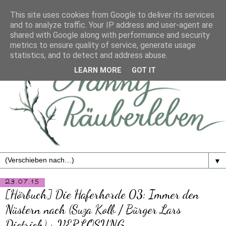
This site uses cookies from Google to deliver its services
and to analyze traffic. Your IP address and user-agent are
shared with Google along with performance and security
metrics to ensure quality of service, generate usage
statistics, and to detect and address abuse.
LEARN MORE
GOT IT
▼
23.07.15
[Hörbuch] Die Haferhorde 03: Immer den
Nüstern nach (Suza Kolb / Bürger Lars
Dietrich) + VERLOSUNG