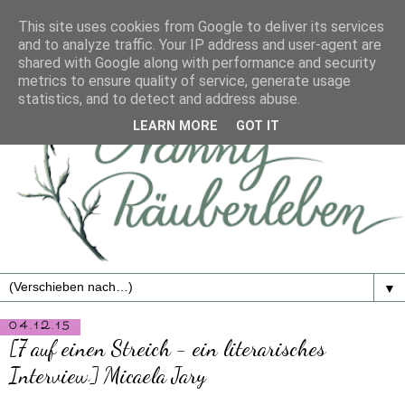
This site uses cookies from Google to deliver its services
and to analyze traffic. Your IP address and user-agent are
shared with Google along with performance and security
metrics to ensure quality of service, generate usage
statistics, and to detect and address abuse.
LEARN MORE
GOT IT
▼
04.12.15
[7 auf einen Streich - ein literarisches
Interview] Micaela Jary