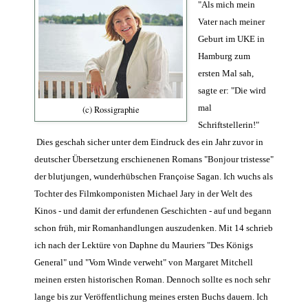
"Als mich mein
Vater nach meiner
Geburt im UKE in
Hamburg zum
ersten Mal sah,
sagte er: "Die wird
mal
(c) Rossigraphie
Schriftstellerin!"
Dies geschah sicher unter dem Eindruck des ein Jahr zuvor in
deutscher Übersetzung erschienenen Romans "Bonjour tristesse"
der blutjungen, wunderhübschen Françoise Sagan. Ich wuchs als
Tochter des Filmkomponisten Michael Jary in der Welt des
Kinos - und damit der erfundenen Geschichten - auf und begann
schon früh, mir Romanhandlungen auszudenken. Mit 14 schrieb
ich nach der Lektüre von Daphne du Mauriers "Des Königs
General" und "Vom Winde verweht" von Margaret Mitchell
meinen ersten historischen Roman. Dennoch sollte es noch sehr
lange bis zur Veröffentlichung meines ersten Buchs dauern. Ich