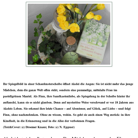
Ihr Spiegelbild in einer Schaufensterscheibe öffnet Akelei die Augen: Sie ist nicht mehr das junge
Mädchen, dem die ganze Welt offen steht, sondern eine pummelige, mittelalte Frau im
pastellgrünen Mantel. Als Finn, ihre Sandkastenliebe, als Spiegelung in der Scheibe hinter ihr
auftaucht, kann sie es nicht glauben. Denn auf mysteriöse Weise verschwand er vor 18 Jahren aus
Akeleis Leben. Sie erkennt ihre letzte Chance – auf Abenteuer, auf Glück, auf Liebe – und folgt
Finn, ohne nachzudenken. Ohne zu wissen, wohin. So geht sie auch einen Weg zurück: in ihre
Kindheit, in die Erinnerung und in die Allee der verbotenen Fragen.
(Text&Cover: (c) Droemer Knaur, Foto: (c) N. Eppner)