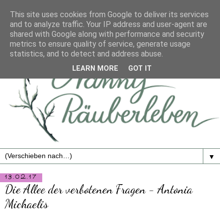
This site uses cookies from Google to deliver its services
and to analyze traffic. Your IP address and user-agent are
shared with Google along with performance and security
metrics to ensure quality of service, generate usage
statistics, and to detect and address abuse.
LEARN MORE
GOT IT
▼
13.02.17
Die Allee der verbotenen Fragen - Antonia
Michaelis