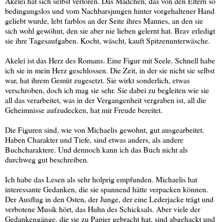
Akelei hat sich selbst verloren. Das Mädchen, das von den Eltern so
bedingungslos und vom Nachbarsjungen hinter vorgehaltener Hand
geliebt wurde, lebt farblos an der Seite ihres Mannes, an den sie
sich wohl gewöhnt, den sie aber nie lieben gelernt hat. Brav erledigt
sie ihre Tagesaufgaben. Kocht, wäscht, kauft Spitzenunterwäsche.
Akelei ist das Herz des Romans. Eine Figur mit Seele. Schnell habe
ich sie in mein Herz geschlossen. Die Zeit, in der sie nicht sie selbst
war, hat ihrem Gemüt zugesetzt. Sie wirkt sonderlich, etwas
verschroben, doch ich mag sie sehr. Sie dabei zu begleiten wie sie
all das verarbeitet, was in der Vergangenheit vergraben ist, all die
Geheimnisse aufzudecken, hat mir Freude bereitet.
Die Figuren sind, wie von Michaelis gewohnt, gut ausgearbeitet.
Haben Charakter und Tiefe, sind etwas anders, als andere
Buchcharaktere. Und dennoch kann ich das Buch nicht als
durchweg gut beschreiben.
Ich habe das Lesen als sehr holprig empfunden. Michaelis hat
interessante Gedanken, die sie spannend hätte verpacken können.
Der Ausflug in den Osten, der Junge, der eine Lederjacke trägt und
verbotene Musik hört, das Huhn des Schicksals. Aber viele der
Gedankengänge, die sie zu Papier gebracht hat, sind abgehackt und