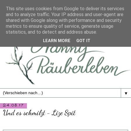
This site uses cookies from Google to deliver its services
and to analyze traffic. Your IP address and user-agent are
shared with Google along with performance and security
metrics to ensure quality of service, generate usage
statistics, and to detect and address abuse.
LEARN MORE
GOT IT
▼
24.08.17
Und es schmilzt - Lize Spit