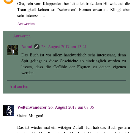
Oha, rein vom Klappentext her hätte ich trotz dem Hinweis auf die
Traurigkeit keinen so "schweren" Roman erwartet. Klingt aber
sehr interessant.
Antworten
Antworten
Nanni
28. August 2017 um 13:21
Das Buch ist vor allem handwerklich sehr interessant, denn
Spit gelingt es diese Geschichte so eindringlich werden zu
lassen, dass die Gefühle der Figuren zu deinen eigenen
werden.
Antworten
Weltenwanderer
26. August 2017 um 08:06
Guten Morgen!
Das ist wieder mal ein witziger Zufall! Ich hab das Buch gestern