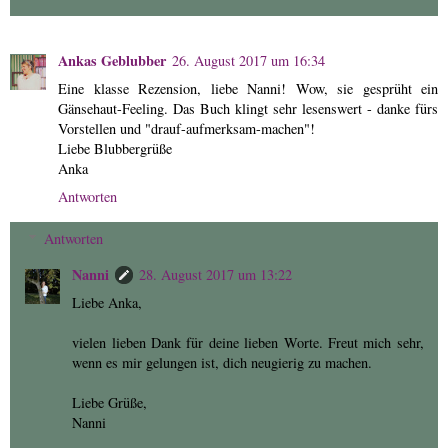
Ankas Geblubber
26. August 2017 um 16:34
Eine klasse Rezension, liebe Nanni! Wow, sie gesprüht ein
Gänsehaut-Feeling. Das Buch klingt sehr lesenswert - danke fürs
Vorstellen und "drauf-aufmerksam-machen"!
Liebe Blubbergrüße
Anka
Antworten
Antworten
Nanni
28. August 2017 um 13:22
Liebe Anka,
vielen lieben Dank für deine lieben Worte. Freut mich sehr,
wenn es mir gelungen ist, dich neugierig zu machen.
Liebe Grüße,
Nanni