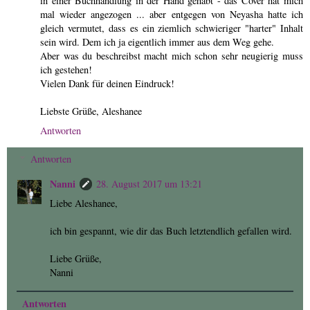
in einer Buchhandlung in der Hand gehabt - das Cover hat mich
mal wieder angezogen ... aber entgegen von Neyasha hatte ich
gleich vermutet, dass es ein ziemlich schwieriger "harter" Inhalt
sein wird. Dem ich ja eigentlich immer aus dem Weg gehe.
Aber was du beschreibst macht mich schon sehr neugierig muss
ich gestehen!
Vielen Dank für deinen Eindruck!
Liebste Grüße, Aleshanee
Antworten
Antworten
Nanni
28. August 2017 um 13:21
Liebe Aleshanee,
ich bin gespannt, wie dir das Buch letztendlich gefallen wird.
Liebe Grüße,
Nanni
Antworten