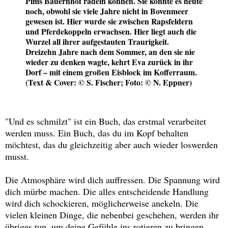
Pims Bauernhof radeln können. Sie könnte es heute
noch, obwohl sie viele Jahre nicht in Bovenmeer
gewesen ist. Hier wurde sie zwischen Rapsfeldern
und Pferdekoppeln erwachsen. Hier liegt auch die
Wurzel all ihrer aufgestauten Traurigkeit.
Dreizehn Jahre nach dem Sommer, an den sie nie
wieder zu denken wagte, kehrt Eva zurück in ihr
Dorf – mit einem großen Eisblock im Kofferraum.
(Text & Cover: © S. Fischer; Foto: © N. Eppner)
"Und es schmilzt" ist ein Buch, das erstmal verarbeitet
werden muss. Ein Buch, das du im Kopf behalten
möchtest, das du gleichzeitig aber auch wieder loswerden
musst.
Die Atmosphäre wird dich auffressen. Die Spannung wird
dich mürbe machen. Die alles entscheidende Handlung
wird dich schockieren, möglicherweise anekeln. Die
vielen kleinen Dinge, die nebenbei geschehen, werden ihr
übriges tun, um deine Gefühle ins rotieren zu bringen.