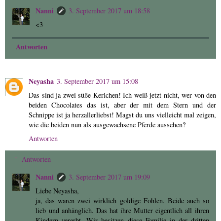
Nanni
3. September 2017 um 18:58
<3
Antworten
Neyasha
3. September 2017 um 15:08
Das sind ja zwei süße Kerlchen! Ich weiß jetzt nicht, wer von den
beiden Chocolates das ist, aber der mit dem Stern und der
Schnippe ist ja herzallerliebst! Magst du uns vielleicht mal zeigen,
wie die beiden nun als ausgewachsene Pferde aussehen?
Antworten
Antworten
Nanni
3. September 2017 um 19:09
Liebe Neyasha,
ja, das waren zwei wirklich goldige Fohlen. Beide auch so
lieb und anhänglich. Das hat ihre Mutter eigentlich all ihren
Kindern vererbt. Wir besitzen diese Familie in der dritten