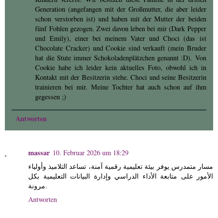
Generation (angefangen mit der Großmutter, die aber leider
schon verstorben ist) und haben mit der Mutter der beiden
fünf Fohlen gezogen. Zwei davon leben bei mir (Dark Pepper
und Emily), einer bei meinem Vater und Choci (das ist
Chocolate Cracker) und Cookie sind verkauft (mein Bruder
hat die Stute immer Schokoladenplätzchen genannt :D). Von
Cookie habe ich leider kein aktuelles Foto, obwohl ich in
Kontakt mit der Besitzerin stehe. Choci und seine Besitzerin
trainieren bei mir. Meine Tochter hat auch schon auf ihm
gegessen ;)
Antworten
massar
10. Februar 2026 um 18:29
مسار متمدرس يوفر بيئة تعليمية رقمية آمنة، تساعد التلاميذ وأولياء
الأمور على متابعة الأداء الدراسي وإدارة البيانات التعليمية بكل
مرونة.
Antworten