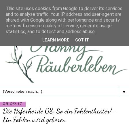
This site uses cookies from Google to deliver its services
and to analyze traffic. Your IP address and user-agent are
shared with Google along with performance and security
metrics to ensure quality of service, generate usage
statistics, and to detect and address abuse.
LEARN MORE
GOT IT
▼
03.09.17
Die Haferhorde 08: So ein Fohlentheater! -
Ein Fohlen wird geboren