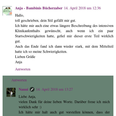
Anja - Bambinis Bücherzaber
14. April 2018 um 12:36
Hallo,
toll geschrieben, dein Stil gefällt mir gut.
Ich hätte mir auch eine etwas längere Beschreibung des intensiven
Klinikaufenthalts gewünscht, auch wenn ich ein paar
Startschwierigkeiten hatte, gefiel mir dieser erste Teil wirklich
gut.
Auch das Ende fand ich dann wieder stark, mit dem Mittelteil
hatte ich so meine Schwierigkeiten.
Lieben Grüße
Anja
Antworten
Antworten
Nanni
14. April 2018 um 13:27
Liebe Anja,
vielen Dank für deine lieben Worte. Darüber freue ich mich
wirklich sehr :)
Ich hätte mir halt auch gut vorstellen können, dass der