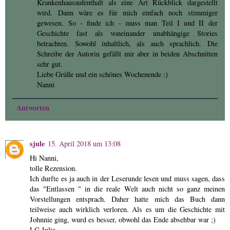
Krankenhausaufenthalt als eine Art Rückblick dargestellt
wird. Dann wäre es für mich einfach noch stimmiger
gewesen. So - finde ich - muss man Teil I und II der
Geschichte fast als voneinander unabhängige Stories
betrachten. Sowohl inhaltlich, als auch sprachlich. Die
Schreibe der Autorin gefällt mir aber in beiden Abschnitten
sehr gut.
Liebe Grüße und ein schönes Wochenende :)
Nanni
Antworten
sjule
15. April 2018 um 13:08
Hi Nanni,
tolle Rezension.
Ich durfte es ja auch in der Leserunde lesen und muss sagen, dass
das "Entlassen " in die reale Welt auch nicht so ganz meinen
Vorstellungen entsprach. Daher hatte mich das Buch dann
teilweise auch wirklich verloren. Als es um die Geschichte mit
Johnnie ging, wurd es besser, obwohl das Ende absehbar war ;)
LG Julia