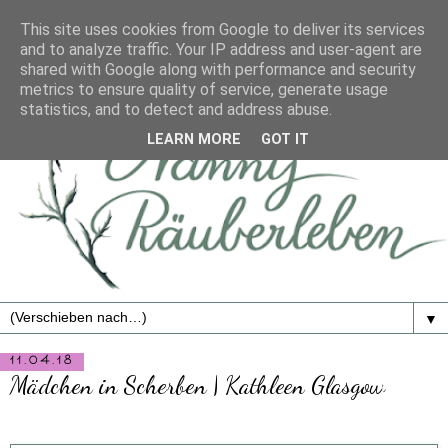
This site uses cookies from Google to deliver its services
and to analyze traffic. Your IP address and user-agent are
shared with Google along with performance and security
metrics to ensure quality of service, generate usage
statistics, and to detect and address abuse.
LEARN MORE
GOT IT
▼
11.04.18
Mädchen in Scherben | Kathleen Glasgow