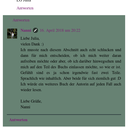
Antworten
Antworten
Nanni
16. April 2018 um 20:22
Liebe Julia,
vielen Dank :)
Ich musste nach diesem Abschnitt auch echt schlucken und
dann für mich entscheiden, ob ich mich weiter daran
aufreiben möchte oder aber, ob ich darüber hinwegsehen und
mich auf den Teil des Buchs einlassen möchte, so wie er ist.
Gefühlt sind es ja schon irgendwie fast zwei Teile.
Sprachlich wie inhaltlich. Aber beide für sich ziemlich gut :D
Ich würde ein weiteres Buch der Autorin auf jeden Fall auch
wieder lesen.
Liebe Grüße,
Nanni
Antworten