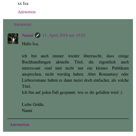
xx Isa
Antworten
Antworten
Nanni
11. April 2018 um 19:02
Hallo Isa,
ich bin auch immer wieder überrascht, dass einige
Buchhandlungen aktuelle Titel, die eigentlich auch
interessant sind und nicht nur ein kleines Publikum
ansprechen, nicht vorrätig haben. Aber Romantasy oder
Liebesromane haben es dann meist doch einfacher, als solche
Titel.
Ich bin auf jeden Fall gespannt, wie es dir gefallen wird :)
Liebe Grüße,
Nanni
Antworten