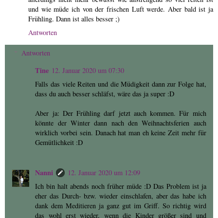
und wie müde ich von der frischen Luft werde. Aber bald ist ja
Frühling. Dann ist alles besser ;)
Antworten
Antworten
Tine
12. Januar 2020 um 07:30
Falls das viele Reiten und die Müdigkeit dann zur Folge hat,
dass du auch besser schläfst, wäre das ja super :D
Aber ja: Der Frühling darf jetzt auch kommen. Für mich
könnte der Winter dann nach den Weihnachtsferien auch
wirklich vorbei sein. Danach hat man eh keine Zeit mehr für
Gemütlichkeit :D
Nanni
12. Januar 2020 um 12:09
Ich bin halt abends noch früher müde :D Das Problem ist ja
eher das Durch- bzw. wieder einschlafen, aber das habe ich
dank dem Meditieren ja ganz gut im Griff. So richtig wird
das wohl erst wieder, wenn die Kinder größer sind und