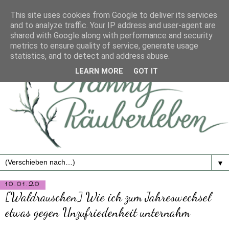
This site uses cookies from Google to deliver its services
and to analyze traffic. Your IP address and user-agent are
shared with Google along with performance and security
metrics to ensure quality of service, generate usage
statistics, and to detect and address abuse.
LEARN MORE
GOT IT
▼
10.01.20
[Waldrauschen] Wie ich zum Jahreswechsel
etwas gegen Unzufriedenheit unternahm