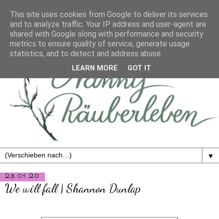
This site uses cookies from Google to deliver its services
and to analyze traffic. Your IP address and user-agent are
shared with Google along with performance and security
metrics to ensure quality of service, generate usage
statistics, and to detect and address abuse.
LEARN MORE
GOT IT
▼
23.01.20
We will fall | Shannon Dunlap