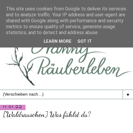
This site uses cookies from Google to deliver its services
and to analyze traffic. Your IP address and user-agent are
shared with Google along with performance and security
metrics to ensure quality of service, generate usage
statistics, and to detect and address abuse.
LEARN MORE
GOT IT
▼
11.01.22
[Waldrauschen] Was fühlst du?