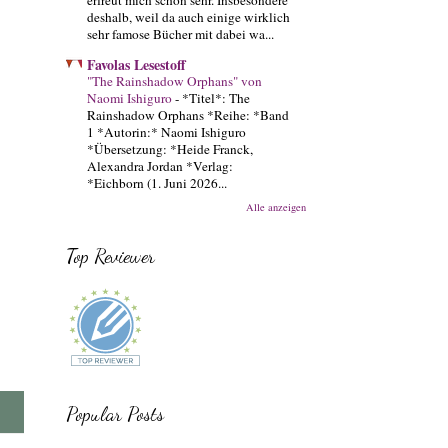
deshalb, weil da auch einige wirklich
sehr famose Bücher mit dabei wa...
Favolas Lesestoff
"The Rainshadow Orphans" von
Naomi Ishiguro
-
*Titel*: The
Rainshadow Orphans *Reihe: *Band
1 *Autorin:* Naomi Ishiguro
*Übersetzung: *Heide Franck,
Alexandra Jordan *Verlag:
*Eichborn (1. Juni 2026...
Alle anzeigen
Top Reviewer
Popular Posts