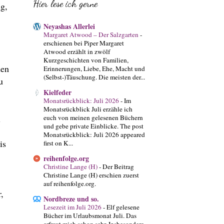
Hier lese ich gerne
ig,
Neyashas Allerlei
Margaret Atwood – Der Salzgarten
-
erschienen bei Piper Margaret
Atwood erzählt in zwölf
Kurzgeschichten von Familien,
den
Erinnerungen, Liebe, Ehe, Macht und
(Selbst-)Täuschung. Die meisten der...
u
Kielfeder
Monatsrückblick: Juli 2026
-
Im
Monatsrückblick Juli erzähle ich
l
euch von meinen gelesenen Büchern
und gebe private Einblicke. The post
Monatsrückblick: Juli 2026 appeared
is
first on K...
reihenfolge.org
Christine Lange (H)
-
Der Beitrag
Christine Lange (H) erschien zuerst
auf reihenfolge.org.
,
Nordbreze und so.
Lesezeit im Juli 2026
-
Elf gelesene
Bücher im Urlaubsmonat Juli. Das
erfreut mich schon sehr. Insbesondere