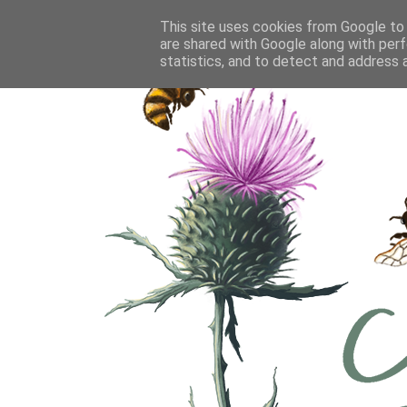
This site uses cookies from Google to d
are shared with Google along with perf
statistics, and to detect and address 