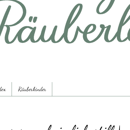
dex
Räuberkinder