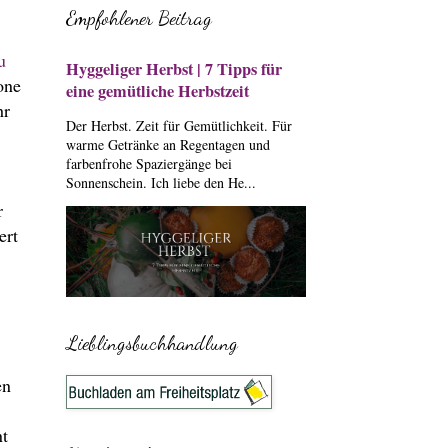
Empfohlener Beitrag
u
Hyggeliger Herbst | 7 Tipps für
one
eine gemütliche Herbstzeit
hr
Der Herbst. Zeit für Gemütlichkeit. Für
warme Getränke an Regentagen und
farbenfrohe Spaziergänge bei
Sonnenschein. Ich liebe den He...
r
ert
Lieblingsbuchhandlung
en
nt