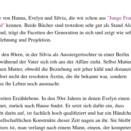
e von Hanna, Evelyn und Silvia, die wir schon aus
"Junge Fra
id"
kennen. Beide Bücher sind trotzdem sehr gut als Stand Al
end, trägt die Facetten der Generation in sich und zeigt wie se
lehnung und Projektion.
en 80ern, in der Silvia als Aussteigertochter in einer Berlin
 während der Vater sich roh aus der Affäre zieht. Selbst Mutte
nen Mutter, obwohl die Beziehung seit jeher kühl und distanzi
dort nicht der resoluten Ärztin, die ihr bekannt war, sondern
was ihr Leben noch ausmacht.
weiten Erzählebene. In den 50er Jahren in denen Evelyn einen
et, zurück nach Hause findet. Er setzt sich dafür ein, dass
 darin auf, ist fachlich hoch qualifiziert und hat ein Händch
lschaftlichen Konstrukte dieser Zeit nagen an ihr. Sie bleibt
ktors ist, man verlangt nach einem Mann, einem, der kompete