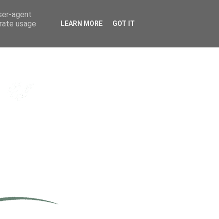
user-agent
erate usage
LEARN MORE
GOT IT