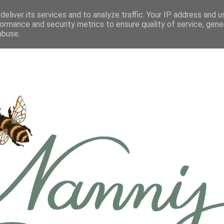
eliver its services and to analyze traffic. Your IP address and 
ormance and security metrics to ensure quality of service, gen
abuse.