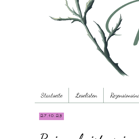
Startseite
Leselisten
Rezensionsin
27.10.23