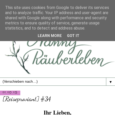
This site uses cookies from Google to deliver its services
and to analyze traffic. Your IP address and user-agent are
shared with Google along with performance and security
metrics to ensure quality of service, generate usage
statistics, and to detect and address abuse.
LEARN MORE
GOT IT
▼
11.10.15
[Reiseproviant] #34
Ihr Lieben,