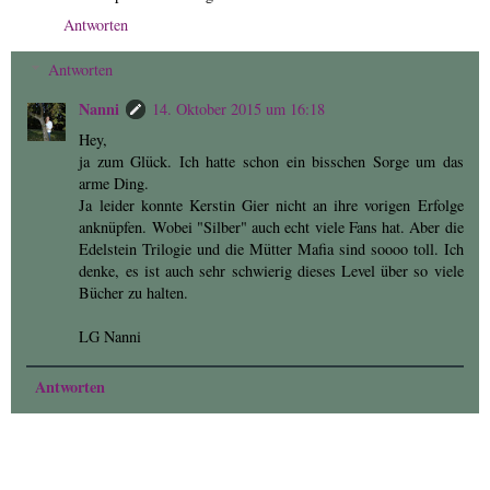
Antworten
Antworten
Nanni
14. Oktober 2015 um 16:18
Hey,
ja zum Glück. Ich hatte schon ein bisschen Sorge um das
arme Ding.
Ja leider konnte Kerstin Gier nicht an ihre vorigen Erfolge
anknüpfen. Wobei "Silber" auch echt viele Fans hat. Aber die
Edelstein Trilogie und die Mütter Mafia sind soooo toll. Ich
denke, es ist auch sehr schwierig dieses Level über so viele
Bücher zu halten.
LG Nanni
Antworten