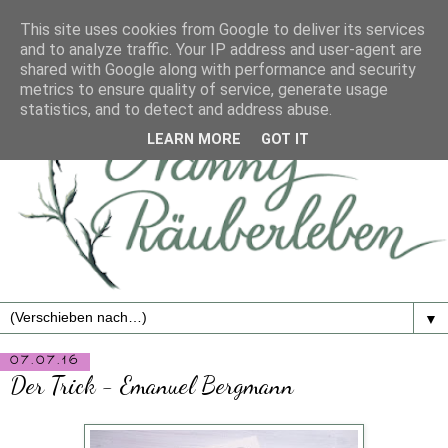
This site uses cookies from Google to deliver its services
and to analyze traffic. Your IP address and user-agent are
shared with Google along with performance and security
metrics to ensure quality of service, generate usage
statistics, and to detect and address abuse.
LEARN MORE
GOT IT
▼
07.07.16
Der Trick - Emanuel Bergmann