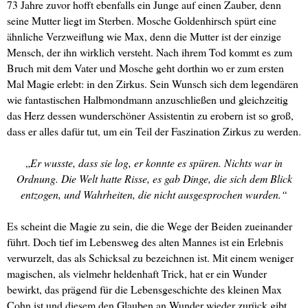
73 Jahre zuvor hofft ebenfalls ein Junge auf einen Zauber, denn
seine Mutter liegt im Sterben. Mosche Goldenhirsch spürt eine
ähnliche Verzweiflung wie Max, denn die Mutter ist der einzige
Mensch, der ihn wirklich versteht. Nach ihrem Tod kommt es zum
Bruch mit dem Vater und Mosche geht dorthin wo er zum ersten
Mal Magie erlebt: in den Zirkus. Sein Wunsch sich dem legendären
wie fantastischen Halbmondmann anzuschließen und gleichzeitig
das Herz dessen wunderschöner Assistentin zu erobern ist so groß,
dass er alles dafür tut, um ein Teil der Faszination Zirkus zu werden.
„
Er wusste, dass sie log, er konnte es spüren. Nichts war in
Ordnung. Die Welt hatte Risse, es gab Dinge, die sich dem Blick
entzogen, und Wahrheiten, die nicht ausgesprochen wurden.“
Es scheint die Magie zu sein, die die Wege der Beiden zueinander
führt. Doch tief im Lebensweg des alten Mannes ist ein Erlebnis
verwurzelt, das als Schicksal zu bezeichnen ist. Mit einem weniger
magischen, als vielmehr heldenhaft Trick, hat er ein Wunder
bewirkt, das prägend für die Lebensgeschichte des kleinen Max
Cohn ist und diesem den Glauben an Wunder wieder zurück gibt.