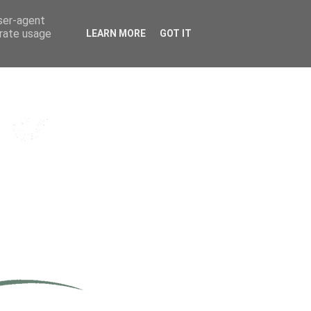
user-agent
erate usage
LEARN MORE
GOT IT