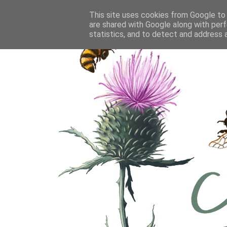
This site uses cookies from Google to d
are shared with Google along with perf
statistics, and to detect and address 