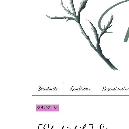
Startseite
Leselisten
Rezensionsin
04.10.16