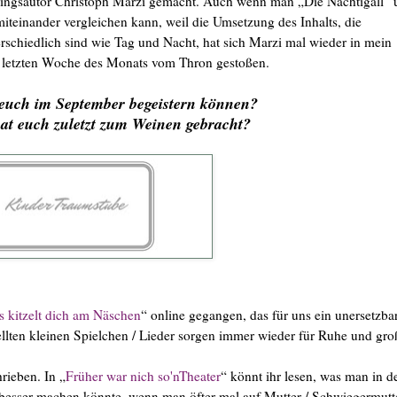
ingsautor Christoph Marzi gemacht. Auch wenn man „Die Nachtigall“ 
teinander vergleichen kann, weil die Umsetzung des Inhalts, die
erschiedlich sind wie Tag und Nacht, hat sich Marzi mal wieder in mein
r letzten Woche des Monats vom Thron gestoßen.
euch im September begeistern können?
t euch zuletzt zum Weinen gebracht?
 kitzelt dich am Näschen
“ online gegangen, das für uns ein unersetzba
ellten kleinen Spielchen / Lieder sorgen immer wieder für Ruhe und gro
rieben. In „
Früher war nich so'nTheater
“ könnt ihr lesen, was man in d
 besser machen könnte, wenn man öfter mal auf Mutter / Schwiegermutte