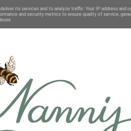
eliver its services and to analyze traffic. Your IP address and 
ormance and security metrics to ensure quality of service, gen
abuse.