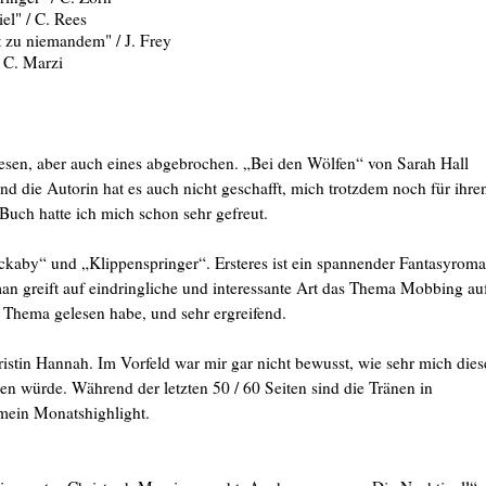
el" / C. Rees
 zu niemandem" / J. Frey
 C. Marzi
lesen, aber auch eines abgebrochen. „Bei den Wölfen“ von Sarah Hall
nd die Autorin hat es auch nicht geschafft, mich trotzdem noch für ihre
uch hatte ich mich schon sehr gefreut.
ckaby“ und „Klippenspringer“. Ersteres ist ein spannender Fantasyrom
an greift auf eindringliche und interessante Art das Thema Mobbing au
m Thema gelesen habe, und sehr ergreifend.
istin Hannah. Im Vorfeld war mir gar nicht bewusst, wie sehr mich dies
 würde. Während der letzten 50 / 60 Seiten sind die Tränen in
 mein Monatshighlight.