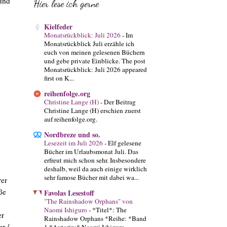
und
Hier lese ich gerne
Kielfeder
Monatsrückblick: Juli 2026
-
Im
Monatsrückblick Juli erzähle ich
euch von meinen gelesenen Büchern
und gebe private Einblicke. The post
Monatsrückblick: Juli 2026 appeared
first on K...
reihenfolge.org
Christine Lange (H)
-
Der Beitrag
Christine Lange (H) erschien zuerst
auf reihenfolge.org.
Nordbreze und so.
Lesezeit im Juli 2026
-
Elf gelesene
Bücher im Urlaubsmonat Juli. Das
erfreut mich schon sehr. Insbesondere
deshalb, weil da auch einige wirklich
sehr famose Bücher mit dabei wa...
rer
ße
Favolas Lesestoff
"The Rainshadow Orphans" von
Naomi Ishiguro
-
*Titel*: The
er
Rainshadow Orphans *Reihe: *Band
r /
1 *Autorin:* Naomi Ishiguro