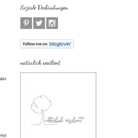
Soziale Verbindungen
natürlich resilient
eder
iver