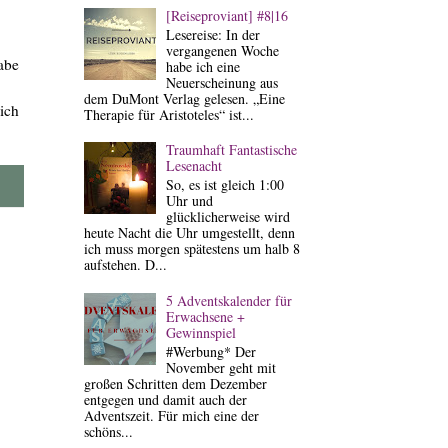
[Reiseproviant] #8|16
Lesereise: In der
vergangenen Woche
abe
habe ich eine
Neuerscheinung aus
dem DuMont Verlag gelesen. „Eine
ich
Therapie für Aristoteles“ ist...
Traumhaft Fantastische
Lesenacht
So, es ist gleich 1:00
Uhr und
glücklicherweise wird
heute Nacht die Uhr umgestellt, denn
ich muss morgen spätestens um halb 8
aufstehen. D...
5 Adventskalender für
Erwachsene +
Gewinnspiel
#Werbung* Der
November geht mit
großen Schritten dem Dezember
entgegen und damit auch der
Adventszeit. Für mich eine der
schöns...