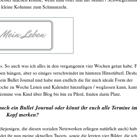
in kleine Kolumne zum Schmunzeln.
 es. So auch was ich alles in den vergangenen vier Wochen getan habe. 
ben hängen, aber so einiges verschwindet im hinteren Hirnstüberl. Desh
 ein Bullet Journal und habe nun endlich die für mich ideale Form der
Woche zu Woche Listen und Kalender hinzufügen / weglassen kann, kan
Termine von Kind über Blog bis hin zu Pferd, finden darin Platz.
auch ein Bullet Journal oder könnt ihr euch alle Termine i
Kopf merken?
 diejenigen, die diesen sozialen Netzwerken erliegen natürlich auch) hab
et ihr nun meine aktuellen Tweets, sowie die letzten vier Bilder, die ich