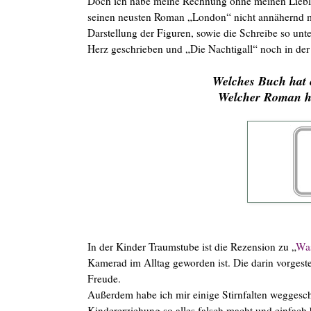
Doch ich habe meine Rechnung ohne meinen Liebl
seinen neusten Roman „London“ nicht annähernd mi
Darstellung der Figuren, sowie die Schreibe so unt
Herz geschrieben und „Die Nachtigall“ noch in de
Welches Buch hat 
Welcher Roman ha
In der Kinder Traumstube ist die Rezension zu „
Was
Kamerad im Alltag geworden ist. Die darin vorgest
Freude.
Außerdem habe ich mir einige Stirnfalten weggesch
Kindererziehung so alles falsch macht und einfach