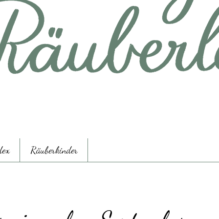
dex
Räuberkinder