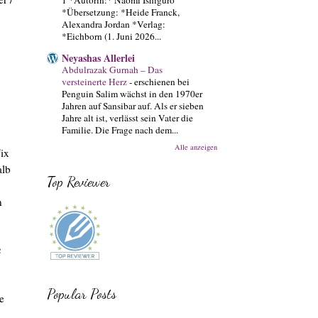
*Übersetzung: *Heide Franck,
Alexandra Jordan *Verlag:
*Eichborn (1. Juni 2026...
Neyashas Allerlei
Abdulrazak Gurnah – Das
versteinerte Herz
-
erschienen bei
Penguin Salim wächst in den 1970er
Jahren auf Sansibar auf. Als er sieben
Jahre alt ist, verlässt sein Vater die
Familie. Die Frage nach dem...
Alle anzeigen
Fix
alb
Top Reviewer
n
m
Popular Posts
e