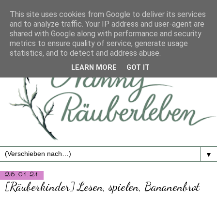
This site uses cookies from Google to deliver its services
and to analyze traffic. Your IP address and user-agent are
shared with Google along with performance and security
metrics to ensure quality of service, generate usage
statistics, and to detect and address abuse.
LEARN MORE
GOT IT
▼
26.01.21
[Räuberkinder] Lesen, spielen, Bananenbrot