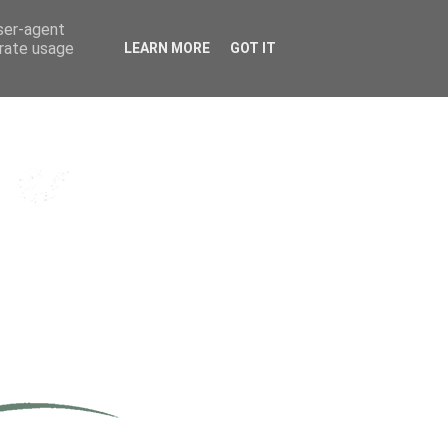
user-agent
erate usage
LEARN MORE
GOT IT