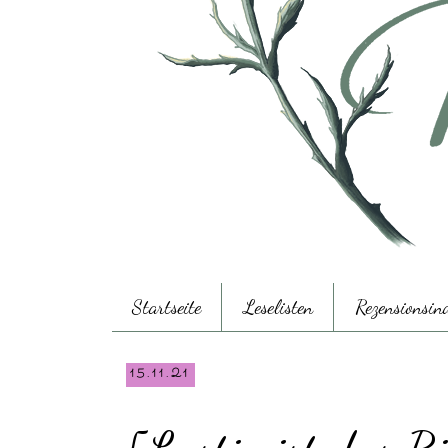
Startseite
Leselisten
Rezensionsin
15.11.21