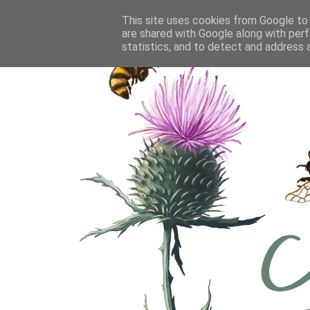
This site uses cookies from Google to d
are shared with Google along with perf
statistics, and to detect and address 