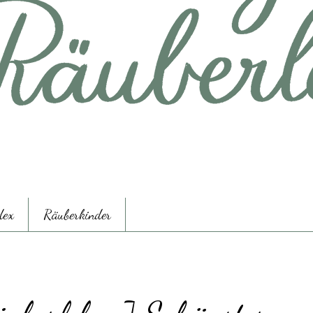
dex
Räuberkinder