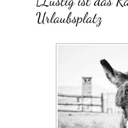
[Lustig ist das R
Urlaubsplatz