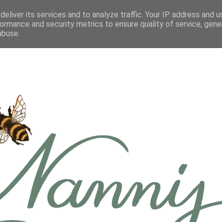
eliver its services and to analyze traffic. Your IP address and 
ormance and security metrics to ensure quality of service, gen
abuse.