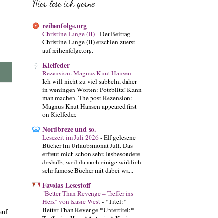
Hier lese ich gerne
reihenfolge.org
Christine Lange (H)
-
Der Beitrag
Christine Lange (H) erschien zuerst
auf reihenfolge.org.
Kielfeder
Rezension: Magnus Knut Hansen
-
Ich will nicht zu viel sabbeln, daher
in weningen Worten: Potzblitz! Kann
man machen. The post Rezension:
Magnus Knut Hansen appeared first
on Kielfeder.
Nordbreze und so.
Lesezeit im Juli 2026
-
Elf gelesene
Bücher im Urlaubsmonat Juli. Das
erfreut mich schon sehr. Insbesondere
deshalb, weil da auch einige wirklich
sehr famose Bücher mit dabei wa...
Favolas Lesestoff
"Better Than Revenge – Treffer ins
Herz" von Kasie West
-
*Titel:*
Better Than Revenge *Untertitel:*
auf
Treffer ins Herz *Autorin:* Kasie