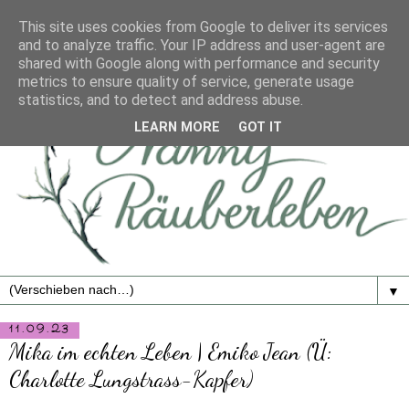
This site uses cookies from Google to deliver its services
and to analyze traffic. Your IP address and user-agent are
shared with Google along with performance and security
metrics to ensure quality of service, generate usage
statistics, and to detect and address abuse.
LEARN MORE
GOT IT
▼
11.09.23
Mika im echten Leben | Emiko Jean (Ü:
Charlotte Lungstrass-Kapfer)