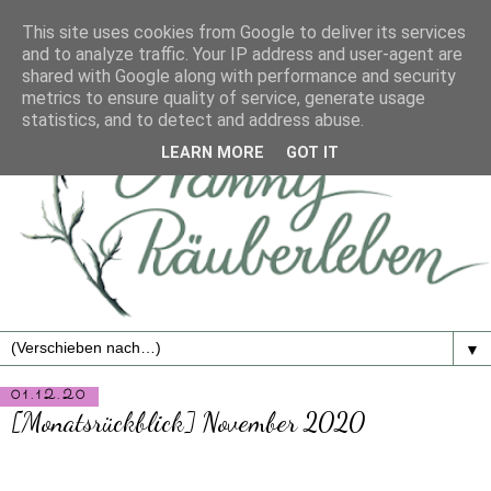
This site uses cookies from Google to deliver its services
and to analyze traffic. Your IP address and user-agent are
shared with Google along with performance and security
metrics to ensure quality of service, generate usage
statistics, and to detect and address abuse.
LEARN MORE
GOT IT
▼
01.12.20
[Monatsrückblick] November 2020