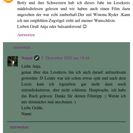
Betty und ihre Schwestern hab ich dieses Jahr im Lesekreis
mädelsdielesen gelesen und wir haben auch einen Film dazu
angesehen der war echt zauberhaft.Der mit Winona Ryder .Kann
ich nur empfehlen.Zugvögel steht auf meiner Wunschliste.
Lieben Gruß Anja oder balsamforsoul 😉
Antworten
Antworten
Nanni
5. Dezember 2020 um 19:44
Liebe Anja,
genau über den Lesekreis bin ich auch darauf aufmerksam
geworden :D Leider war ich schon etwas spät und nach dem
Lesen kam ich irgendwie gar nicht dazu noch
mitzudiskutieren, aber nicht schlimm. Hauptsache, ich habe
das Buch gelesen. Danke für deinen Filmtipp :) Werde ich
mir demnächst mal anschauen :)
Liebe Grüße,
Nanni
Antworten