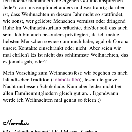
Ich möchte niemandem die eigenen Gefühle absprechen.
Jede*r von uns empfindet anders und wer traurig darüber
ist, dass Weihnachten in diesem Jahr nicht so stattfindet,
wie sonst, wer geliebte Menschen vermisst oder dringend
Ruhe im Weihnachtsurlaub bräuchte, die/der soll das auch
sein. Ich bin auch besonders privilegiert, da ich meine
liebsten Menschen sowieso um mich habe, egal ob Corona
unsere Kontakte einschränkt oder nicht. Aber seien wir
mal ehrlich? Es ist nicht das schlimmste Weihnachten, das
es jemals gab, oder?
Mein Vorschlag zum Weihnachtsfest: wir begehen es nach
Isländischer Tradition (
Jólabókaflóð
), lesen die ganze
Nacht und essen Schokolade. Kam aber leider nicht bei
allen Familienmitgliedern gleich gut an... Irgendwann
werde ich Weihnachten mal genau so feiern ;)
November:
63) "Arkadien brennt" | Kai Meyer | Carlsen