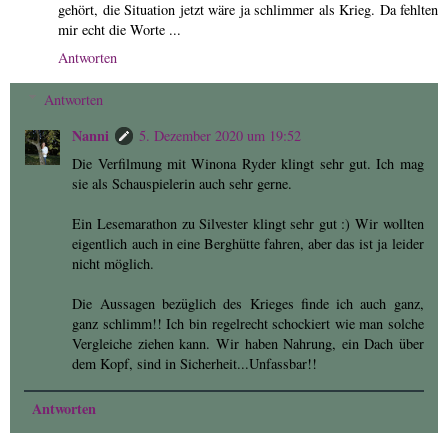
gehört, die Situation jetzt wäre ja schlimmer als Krieg. Da fehlten
mir echt die Worte ...
Antworten
Antworten
Nanni
5. Dezember 2020 um 19:52
Die Verfilmung mit Winona Ryder klingt sehr gut. Ich mag
sie als Schauspielerin auch sehr gerne.
Ein Lesemarathon zu Silvester klingt sehr gut :) Wir wollten
eigentlich auch in eine Berghütte fahren, aber das ist ja leider
nicht möglich.
Die Aussagen bezüglich des Krieges finde ich auch ganz,
ganz schlimm!! Ich bin regelrecht schockiert wie man solche
Vergleiche ziehen kann. Wir haben Nahrung, ein Dach über
dem Kopf, sind in Sicherheit...Unfassbar!!
Antworten