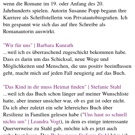
wenn die Romane im 19. oder Anfang des 20.
Jahrhunderts spielen. Autorin Susanne Popp begann ihre
Karriere als Schriftstellerin von Privatautobiografien. Ich
bin gespannt wie sich das auf ihre Schreibe als
Romanautorin auswirkt.
"Wir für uns" | Barbara Kunrath
...weil ich es überraschend zugeschickt bekommen habe.
Dass es darin um das Schicksal, neue Wege und
Möglichkeiten und Menschen, die uns positiv beeinflussen
geht, macht mich auf jeden Fall neugierig auf das Buch.
"Das Kind in dir muss Heimat finden" | Stefanie Stahl
...weil ich das Buch schon länger auf meiner Wunschliste
hatte, aber immer unsicher war, ob es gut ist oder nicht.
Da ich aber zuletzt ein sehr lehrreiches Buch über
Resilienz in Familien gelesen habe ("
Uns haut so schnell
nichts um" | Leandra Vogt
), in dem es einige interessante
Querverweise zu Stahl gab, möchte ich es jetzt auch
unbedingt lesen. Den
Podcast von Stefanie Stahl
höre ich