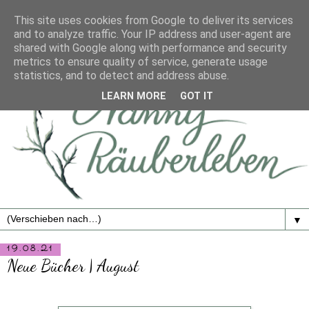
This site uses cookies from Google to deliver its services
and to analyze traffic. Your IP address and user-agent are
shared with Google along with performance and security
metrics to ensure quality of service, generate usage
statistics, and to detect and address abuse.
LEARN MORE
GOT IT
▼
19.08.21
Neue Bücher | August